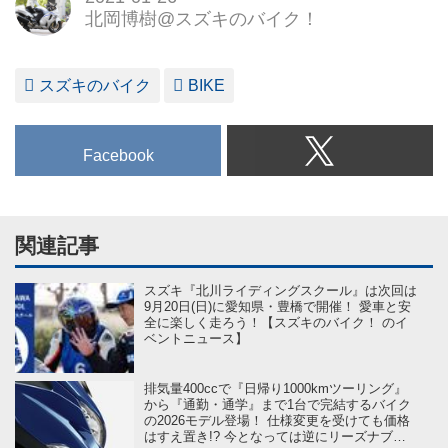
北岡博樹@スズキのバイク！
スズキのバイク
BIKE
Facebook
関連記事
スズキ『北川ライディングスクール』は次回は
9月20日(日)に愛知県・豊橋で開催！ 愛車と安
全に楽しく走ろう！【スズキのバイク！ のイ
ベントニュース】
排気量400ccで『日帰り1000kmツーリング』
から『通勤・通学』まで1台で完結するバイク
の2026モデル登場！ 仕様変更を受けても価格
はすえ置き!? 今となっては逆にリーズナブル