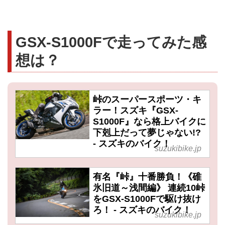
GSX-S1000Fで走ってみた感
想は？
峠のスーパースポーツ・キ
ラー！スズキ『GSX-
S1000F』なら格上バイクに
下剋上だって夢じゃない!?
- スズキのバイク！
suzukibike.jp
有名『峠』十番勝負！《碓
氷旧道～浅間編》 連続10峠
をGSX-S1000Fで駆け抜け
ろ！ - スズキのバイク！
suzukibike.jp