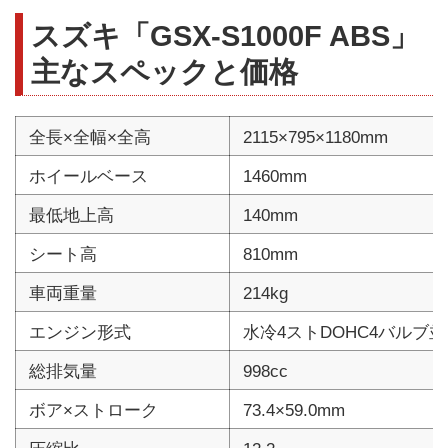
スズキ「GSX-S1000F ABS」
主なスペックと価格
全長×全幅×全高
2115×795×1180mm
ホイールベース
1460mm
最低地上高
140mm
シート高
810mm
車両重量
214kg
エンジン形式
水冷4ストDOHC4バルブ並
総排気量
998cc
ボア×ストローク
73.4×59.0mm