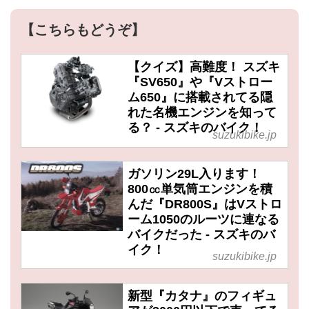
【こちらもどうぞ】
【クイズ】高難度！ スズキ
『SV650』や『Vストロー
ム650』に搭載されてる隠
れた名機エンジンを知って
る？ - スズキのバイク！
suzukibike.jp
ガソリン29L入ります！
800㏄単気筒エンジンを積
んだ『DR800S』はVストロ
ーム1050のルーツに連なる
バイクだった - スズキのバ
イク！
suzukibike.jp
新型『カタナ』のフィギュ