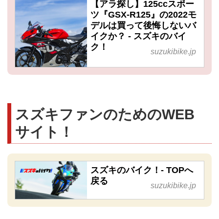
【アラ探し】125ccスポー
ツ『GSX-R125』の2022モ
デルは買って後悔しないバ
イクか？ - スズキのバイ
ク！
suzukibike.jp
スズキファンのためのWEB
サイト！
スズキのバイク！- TOPへ
戻る
suzukibike.jp