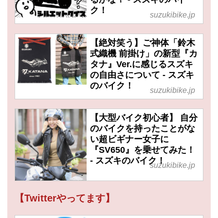
ク！
suzukibike.jp
【絶対笑う】ご神体「鈴木
式織機 前掛け」の新型『カ
タナ』Ver.に感じるスズキ
の自由さについて - スズキ
のバイク！
suzukibike.jp
【大型バイク初心者】 自分
のバイクを持ったことがな
い超ビギナー女子に
『SV650』を乗せてみた！
- スズキのバイク！
suzukibike.jp
【Twitterやってます】