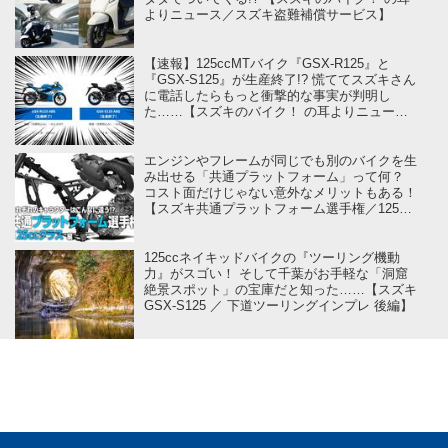
よりニュース／スズキ盗難補償サービス】
【速報】125ccMTバイク『GSX-R125』と
『GSX-S125』が生産終了!? 慌ててスズキさん
に電話したらもっと衝撃的な事実が判明し
た……【スズキのバイク！ の耳よりニュー
ス】
エンジンやフレームが同じでも別のバイクを生
み出せる「共通プラットフォーム」って何？
コスト面だけじゃない意外なメリットもある！
【スズキ共通プラットフォーム選手権／125cc
クラス 編】
125ccネイキッドバイクの『ツーリング機動
力』がスゴい！ そして千葉がお手軽な「洞窟
絶景スポット」の宝庫だと知った……【スズキ
GSX-S125 ／ 下道ツーリングインプレ 後編】