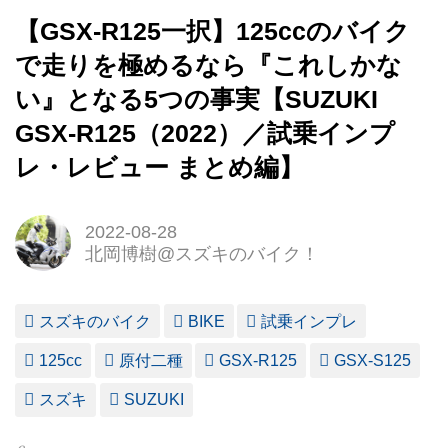
【GSX-R125一択】125ccのバイク
で走りを極めるなら『これしかな
い』となる5つの事実【SUZUKI
GSX-R125（2022）／試乗インプ
レ・レビュー まとめ編】
2022-08-28
北岡博樹@スズキのバイク！
スズキのバイク
BIKE
試乗インプレ
125cc
原付二種
GSX-R125
GSX-S125
スズキ
SUZUKI