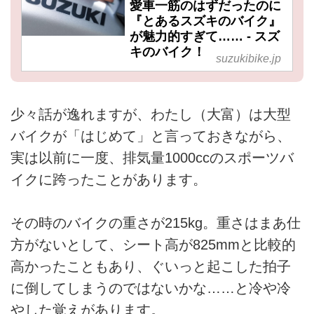
愛車一筋のはずだったのに
『とあるスズキのバイク』
が魅力的すぎて…… - スズ
キのバイク！
suzukibike.jp
少々話が逸れますが、わたし（大富）は大型
バイクが「はじめて」と言っておきながら、
実は以前に一度、排気量1000ccのスポーツバ
イクに跨ったことがあります。
その時のバイクの重さが215kg。重さはまあ仕
方がないとして、シート高が825mmと比較的
高かったこともあり、ぐいっと起こした拍子
に倒してしまうのではないかな……と冷や冷
やした覚えがあります。