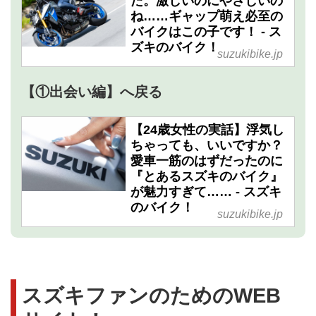
た。激しいのにやさしいの
ね……ギャップ萌え必至の
バイクはこの子です！ - ス
ズキのバイク！
suzukibike.jp
【①出会い編】へ戻る
【24歳女性の実話】浮気し
ちゃっても、いいですか？
愛車一筋のはずだったのに
『とあるスズキのバイク』
が魅力すぎて…… - スズキ
のバイク！
suzukibike.jp
スズキファンのためのWEB