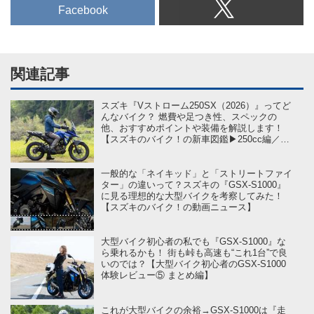
Facebook
関連記事
スズキ『Vストローム250SX（2026）』ってど
んなバイク？ 燃費や足つき性、スペックの
他、おすすめポイントや装備を解説します！
【スズキのバイク！の新車図鑑▶250cc編／
SUZUKI V-STROM250SX（2026）】
一般的な「ネイキッド」と「ストリートファイ
ター」の違いって？スズキの『GSX-S1000』
に見る理想的な大型バイクを考察してみた！
【スズキのバイク！の動画ニュース】
大型バイク初心者の私でも『GSX-S1000』な
ら乗れるかも！ 街も峠も高速も“これ1台”で良
いのでは？【大型バイク初心者のGSX-S1000
体験レビュー⑤ まとめ編】
これが大型バイクの余裕→GSX-S1000は『走