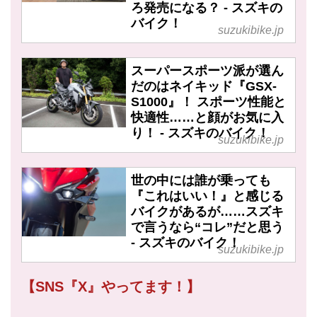
ろ発売になる？ - スズキの
バイク！
suzukibike.jp
スーパースポーツ派が選ん
だのはネイキッド『GSX-
S1000』！ スポーツ性能と
快適性……と顔がお気に入
り！ - スズキのバイク！
suzukibike.jp
世の中には誰が乗っても
『これはいい！』と感じる
バイクがあるが……スズキ
で言うなら“コレ”だと思う
- スズキのバイク！
suzukibike.jp
【SNS『X』やってます！】