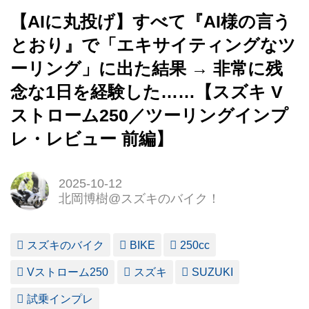
【AIに丸投げ】すべて『AI様の言う
とおり』で「エキサイティングなツ
ーリング」に出た結果 → 非常に残
念な1日を経験した……【スズキ V
ストローム250／ツーリングインプ
レ・レビュー 前編】
2025-10-12
北岡博樹@スズキのバイク！
スズキのバイク
BIKE
250cc
Vストローム250
スズキ
SUZUKI
試乗インプレ