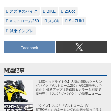
スズキのバイク
BIKE
250cc
Vストローム250
スズキ
SUZUKI
試乗インプレ
Facebook
関連記事
【LEDヘッドライト化】人気の250ccツーリン
グバイク『Vストローム250』が2026モデルで
進化！ 価格アップは最低限＆カラーも刷新で
新発売！【スズキのバイク！ の新車ニュース
／Vストローム250（2026）】
【クイズ】スズキ『Vストローム（V-
STROM）』のネーミングの由来を知ってる？