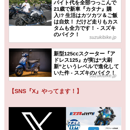
バイト代を全部つっこんで
21歳で新車『カタナ』購
入!? 生活はカツカツ＆ご飯
は自炊！ だけど走りもカス
タムも全力です！ - スズキ
のバイク！
suzukibike.jp
新型125ccスクーター『ア
ドレス125』が実は“大刷
新”というレベルで進化して
いた件 - スズキのバイク！
suzukibike.jp
【SNS『X』やってます！】