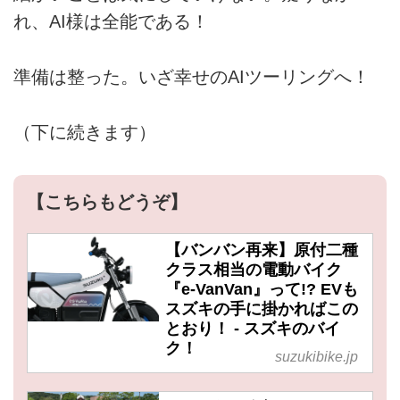
れ、AI様は全能である！
準備は整った。いざ幸せのAIツーリングへ！
（下に続きます）
【こちらもどうぞ】
【バンバン再来】原付二種
クラス相当の電動バイク
『e-VanVan』って!? EVも
スズキの手に掛かればこの
とおり！ - スズキのバイ
ク！
suzukibike.jp