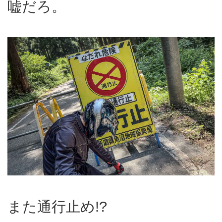
嘘だろ。
また通行止め!?