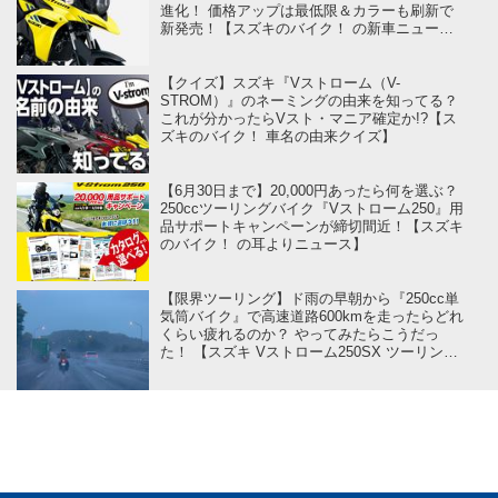
進化！ 価格アップは最低限＆カラーも刷新で
新発売！【スズキのバイク！ の新車ニュース
／Vストローム250（2026）】
【クイズ】スズキ『Vストローム（V-
STROM）』のネーミングの由来を知ってる？
これが分かったらVスト・マニア確定か!?【ス
ズキのバイク！ 車名の由来クイズ】
【6月30日まで】20,000円あったら何を選ぶ？
250ccツーリングバイク『Vストローム250』用
品サポートキャンペーンが締切間近！【スズキ
のバイク！ の耳よりニュース】
【限界ツーリング】ド雨の早朝から『250cc単
気筒バイク』で高速道路600kmを走ったらどれ
くらい疲れるのか？ やってみたらこうだっ
た！ 【スズキ Vストローム250SX ツーリング
インプレ・レビュー① 出発編】