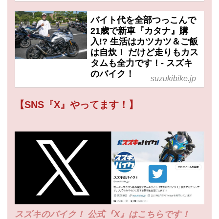
バイト代を全部つっこんで
21歳で新車『カタナ』購
入!? 生活はカツカツ＆ご飯
は自炊！ だけど走りもカス
タムも全力です！- スズキ
のバイク！
suzukibike.jp
【SNS『X』やってます！】
スズキのバイク！ 公式『X』はこちらです！