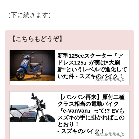
（下に続きます）
【こちらもどうぞ】
新型125ccスクーター『ア
ドレス125』が実は“大刷
新”というレベルで進化して
いた件 - スズキのバイク！
suzukibike.jp
【バンバン再来】原付二種
クラス相当の電動バイク
『e-VanVan』って!? EVも
スズキの手に掛かればこの
とおり！
- スズキのバイク！
suzukibike.jp