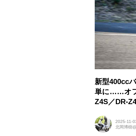
新型400c
単に……オフロ
Z4S／DR-
2025-11-0
北岡博樹