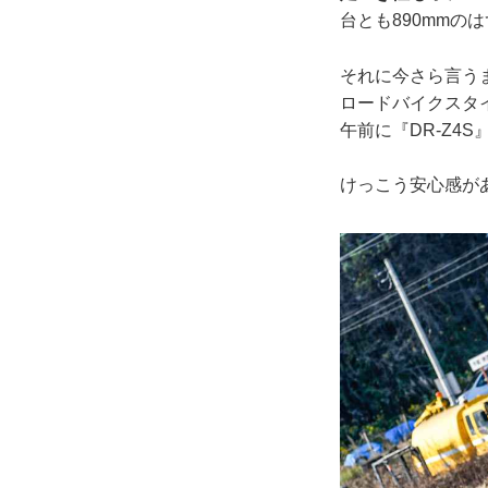
台とも890mmの
それに今さら言うま
ロードバイクスタ
午前に『DR-Z4
けっこう安心感が