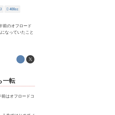
I
400cc
。午前のオフロード
気になっていたこと
ら一転
。午前はオフロードコ