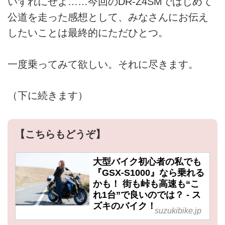
いずれにせよ……今回のDR-Z4SMではじめて
公道を走った感想として、みなさんにお伝え
したいことは最終的にただひとつ。
一度乗ってみて欲しい。それに尽きます。
（下に続きます）
【こちらもどうぞ】
大型バイク初心者の私でも
『GSX-S1000』なら乗れる
かも！ 街も峠も高速も“こ
れ1台”で良いのでは？ - ス
ズキのバイク！
suzukibike.jp