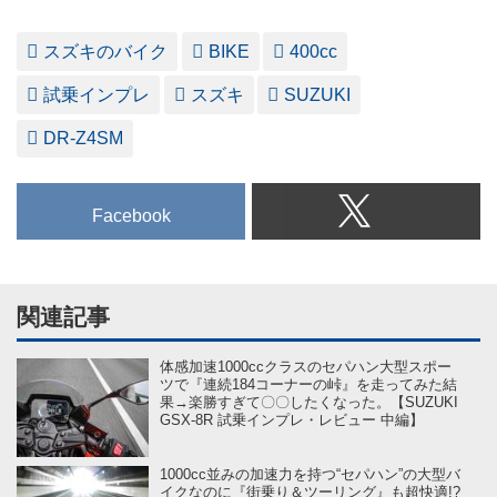
スズキのバイク
BIKE
400cc
試乗インプレ
スズキ
SUZUKI
DR-Z4SM
Facebook
関連記事
体感加速1000ccクラスのセパハン大型スポー
ツで『連続184コーナーの峠』を走ってみた結
果→楽勝すぎて〇〇したくなった。【SUZUKI
GSX-8R 試乗インプレ・レビュー 中編】
1000cc並みの加速力を持つ“セパハン”の大型バ
イクなのに『街乗り＆ツーリング』も超快適!?