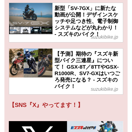
新型「SV-7GX」に新たな
動画が公開！デザインスケ
ッチや足つき性、電子制御
システムなどが丸わかり！
- スズキのバイク！
suzukibike.jp
【予測】期待の『スズキ新
型バイク三連星』につい
て！ GSX-8T／8TTやGSX-
R1000R、SV7-GXはいつご
ろ発売になる？ - スズキの
バイク！
suzukibike.jp
【SNS『X』やってます！】