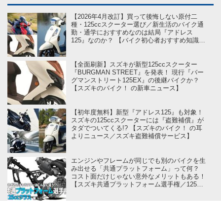
【2026年4月改訂】買って後悔しない原付二
種・125ccスクーター選び／新生活のバイク通
勤・通学におすすめなのは結局『アドレス
125』なのか？ 【バイク初心者おすすめ知識学
on スズキのバイク！】
【全面刷新】スズキが新型125ccスクーター
『BURGMAN STREET』を発表！ 現行『バー
グマンストリート125EX』の後継バイクか？
【スズキのバイク！ の新車ニュース】
【初年度無料】新型『アドレス125』も対象！
スズキの125ccスクーターには『盗難補償』が
タダでついてくる!? 【スズキのバイク！ の耳
よりニュース／スズキ盗難補償サービス】
エンジンやフレームが同じでも別のバイクを生
み出せる「共通プラットフォーム」って何？
コスト面だけじゃない意外なメリットもある！
【スズキ共通プラットフォーム選手権／125cc
クラス 編】