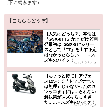
（下に続きます）
【こちらもどうぞ】
【人気はどっち？】本命は
『GSX-8TT』か!? だけど開
発最初は“GSX-8T”シリー
ズとして『TT』を出す予定
はなかったらしい…… - ス
ズキのバイク！
suzukibike.jp
【ちょっと待て】アヴェニ
ス125って『トップケース
は無理』じゃなかったの!?
ツッコまずにはいられない
解決策がスズキらしすぎ
た…… - スズキのバイク！
suzukibike.jp