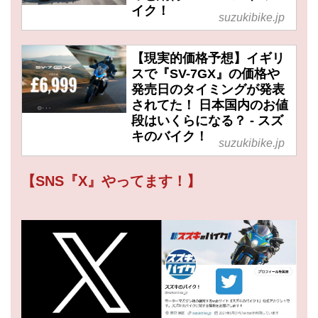
イク！
suzukibike.jp
【現実的価格予想】イギリ
スで『SV-7GX』の価格や
発売日のタイミングが発表
されてた！ 日本国内のお値
段はいくらになる？ - スズ
キのバイク！
suzukibike.jp
【SNS『X』やってます！】