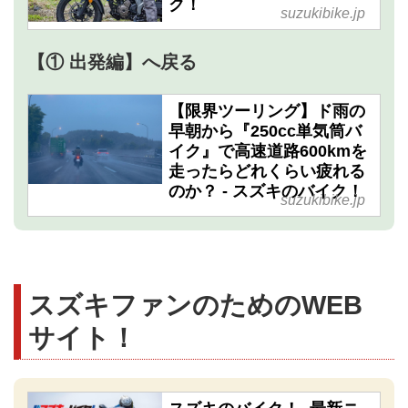
ク！
suzukibike.jp
【① 出発編】へ戻る
【限界ツーリング】ド雨の
早朝から『250cc単気筒バ
イク』で高速道路600kmを
走ったらどれくらい疲れる
のか？ - スズキのバイク！
suzukibike.jp
スズキファンのためのWEB
サイト！