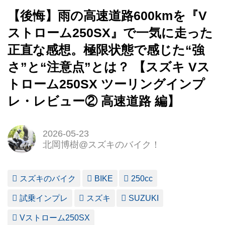
【後悔】雨の高速道路600kmを『V
ストローム250SX』で一気に走った
正直な感想。極限状態で感じた“強
さ”と“注意点”とは？ 【スズキ Vス
トローム250SX ツーリングインプ
レ・レビュー② 高速道路 編】
2026-05-23
北岡博樹@スズキのバイク！
スズキのバイク
BIKE
250cc
試乗インプレ
スズキ
SUZUKI
Vストローム250SX