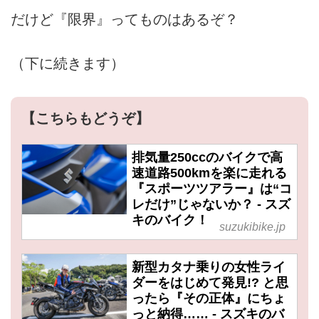
だけど『限界』ってものはあるぞ？
（下に続きます）
【こちらもどうぞ】
排気量250ccのバイクで高
速道路500kmを楽に走れる
『スポーツツアラー』は“コ
レだけ”じゃないか？ - スズ
キのバイク！
suzukibike.jp
新型カタナ乗りの女性ライ
ダーをはじめて発見!? と思
ったら『その正体』にちょ
っと納得…… - スズキのバ