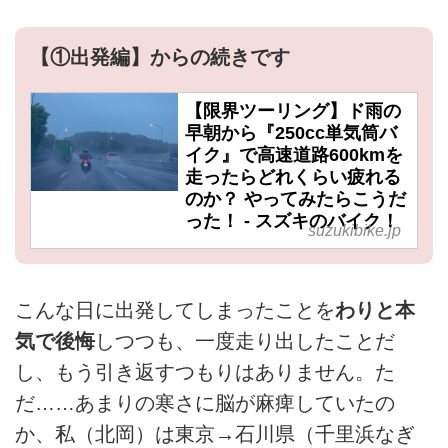
【①出発編】からの続きです
【限界ツーリング】ド雨の
早朝から『250cc単気筒バ
イク』で高速道路600kmを
走ったらどれくらい疲れる
のか？ やってみたらこうだ
った！ - スズキのバイク！
suzukibike.jp
こんな日に出発してしまったことを
わりと本
気で後悔
しつつも、一度走り出したことだ
し、もう引き返すつもりはありません。た
だ……あまりの寒さに脳が麻痺していたの
か、私（北岡）は東京→石川県（千里浜なぎ