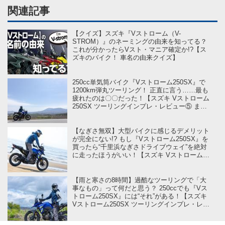
関連記事
【クイズ】スズキ『Vストローム（V-
STROM）』のネーミングの由来を知ってる？
これが分かったらVスト・マニア確定か!?【ス
ズキのバイク！ 車名の由来クイズ】
250cc単気筒バイク『Vストローム250SX』で
1200km弾丸ツーリング！ 正直に言う……最も
疲れたのは〇〇だった！【スズキ Vストローム
250SX ツーリングインプレ・レビュー⑤ まと
め編】
【なぎさ無双】大型バイクに感じるデメリット
が完全にない!? もし『Vストローム250SX』を
買ったら“千里浜なぎさドライブウェイ”を絶対
に走ったほうがいい！【スズキ Vストローム
250SX ツーリングインプレ・レビュー④ 達成
編】
【雨と寒さの8時間】過酷なツーリングで「大
事なもの」って何だと思う？ 250ccでも『Vス
トローム250SX』には“それ”がある！【スズキ
Vストローム250SX ツーリングインプレ・レビ
ュー③ 突破編】