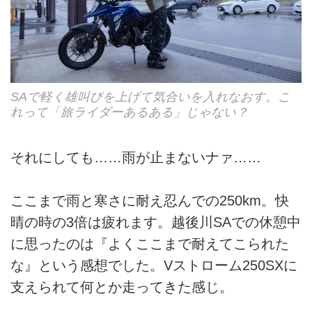
SAで軽く雄叫びを上げて気合いを入れなおす。こ
れって「旅ライダーあるある」じゃない？
それにしても……雨が止まないナァ……
ここまで雨と寒さに耐え忍んでの250km。快
晴の時の3倍は疲れます。越後川SAでの休憩中
に思ったのは『よくここまで耐えてこられた
な』という感想でした。Vストローム250SXに
支えられて何とか走ってきた感じ。