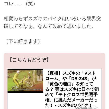
コレ……（笑）
相変わらずスズキのバイクはいろいろ限界突
破してるなぁ、なんて改めて思いました。
（下に続きます）
【こちらもどうぞ】
【真相】スズキの「Vスト
ローム」や「DR-Z4S」が
『黄色の理由』を知って
る？ 実はスズキは日本で初
めて「モトクロス世界選手
権」に挑んだメーカーだっ
た！ - スズキのバイク！
suzukibike.jp