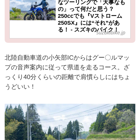
なツーリングで「大事なも
の」って何だと思う？
250ccでも『Vストローム
250SX』には“それ”があ
る！ - スズキのバイク！
suzukibike.jp
北陸自動車道の小矢部ICからはグー〇ルマッ
プの音声案内に従って県道を走るコース。ざ
っくり40分くらいの距離で肩慣らしにはちょ
うどいい！