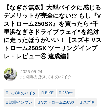
【なぎさ無双】大型バイクに感じる
デメリットが完全にない!? もし『V
ストローム250SX』を買ったら“千
里浜なぎさドライブウェイ”を絶対
に走ったほうがいい！【スズキ Vス
トローム250SX ツーリングインプ
レ・レビュー④ 達成編】
2026-05-24
北岡博樹@スズキのバイク！
スズキのバイク
BIKE
250cc
試乗インプレ
Vストローム250SX
スズキ