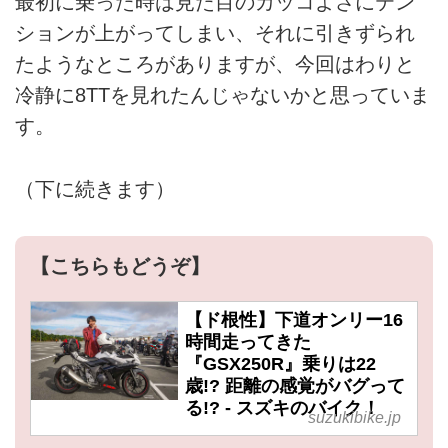
最初に乗った時は見た目のカッコよさにテン
ションが上がってしまい、それに引きずられ
たようなところがありますが、今回はわりと
冷静に8TTを見れたんじゃないかと思っていま
す。
（下に続きます）
【こちらもどうぞ】
【ド根性】下道オンリー16
時間走ってきた
『GSX250R』乗りは22
歳!? 距離の感覚がバグって
る!? - スズキのバイク！
suzukibike.jp