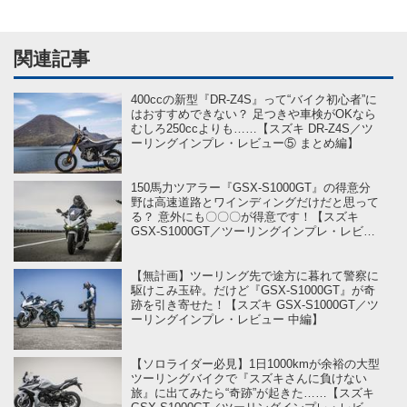
関連記事
400ccの新型『DR-Z4S』って“バイク初心者”に
はおすすめできない？ 足つきや車検がOKなら
むしろ250ccよりも……【スズキ DR-Z4S／ツ
ーリングインプレ・レビュー⑤ まとめ編】
150馬力ツアラー『GSX-S1000GT』の得意分
野は高速道路とワインディングだけだと思って
る？ 意外にも〇〇〇が得意です！【スズキ
GSX-S1000GT／ツーリングインプレ・レビュ
ー 後編】
【無計画】ツーリング先で途方に暮れて警察に
駆けこみ玉砕。だけど『GSX-S1000GT』が奇
跡を引き寄せた！【スズキ GSX-S1000GT／ツ
ーリングインプレ・レビュー 中編】
【ソロライダー必見】1日1000kmが余裕の大型
ツーリングバイクで『スズキさんに負けない
旅』に出てみたら“奇跡”が起きた……【スズキ