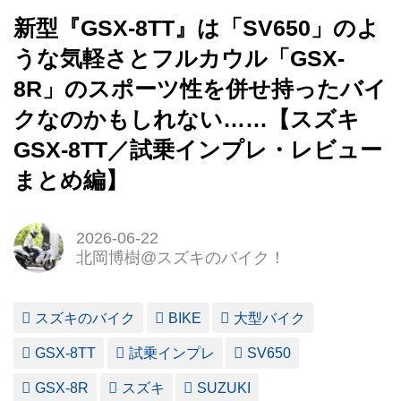
新型『GSX-8TT』は「SV650」のよ
うな気軽さとフルカウル「GSX-
8R」のスポーツ性を併せ持ったバイ
クなのかもしれない……【スズキ
GSX-8TT／試乗インプレ・レビュー
まとめ編】
2026-06-22
北岡博樹@スズキのバイク！
スズキのバイク
BIKE
大型バイク
GSX-8TT
試乗インプレ
SV650
GSX-8R
スズキ
SUZUKI