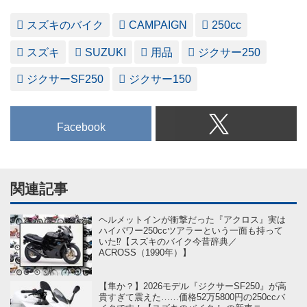
スズキのバイク
CAMPAIGN
250cc
スズキ
SUZUKI
用品
ジクサー250
ジクサーSF250
ジクサー150
Facebook
関連記事
ヘルメットインが衝撃だった『アクロス』実は
ハイパワー250ccツアラーという一面も持って
いた⁉【スズキのバイク今昔辞典／
ACROSS（1990年）】
【隼か？】2026モデル『ジクサーSF250』が高
貴すぎて震えた……価格52万5800円の250ccバ