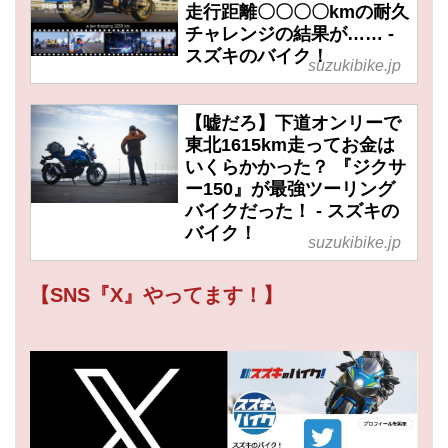
走行距離〇〇〇〇kmの耐久
チャレンジの結果が…… -
スズキのバイク！
suzukibike.jp
【嘘だろ】下道オンリーで
東北1615km走ってお金は
いくらかかった？ 『ジクサ
ー150』が最強ツーリング
バイクだった！ - スズキの
バイク！
suzukibike.jp
【SNS『X』やってます！】