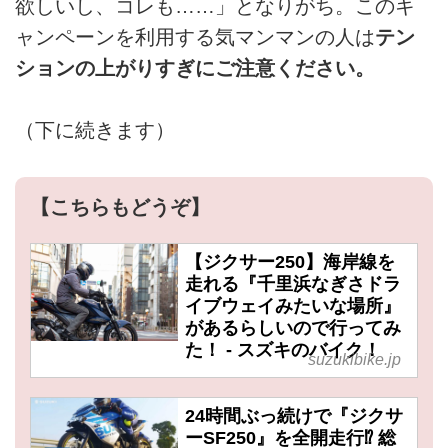
欲しいし、コレも……」となりがち。このキ
ャンペーンを利用する気マンマンの人は
テン
ションの上がりすぎにご注意ください。
（下に続きます）
【こちらもどうぞ】
【ジクサー250】海岸線を
走れる『千里浜なぎさドラ
イブウェイみたいな場所』
があるらしいので行ってみ
た！ - スズキのバイク！
suzukibike.jp
24時間ぶっ続けで『ジクサ
ーSF250』を全開走行⁉︎ 総