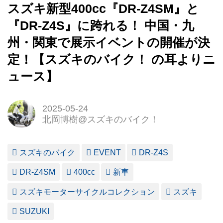
スズキ新型400cc『DR-Z4SM』と
『DR-Z4S』に跨れる！ 中国・九
州・関東で展示イベントの開催が決
定！【スズキのバイク！ の耳よりニ
ュース】
2025-05-24
北岡博樹@スズキのバイク！
スズキのバイク
EVENT
DR-Z4S
DR-Z4SM
400cc
新車
スズキモーターサイクルコレクション
スズキ
SUZUKI