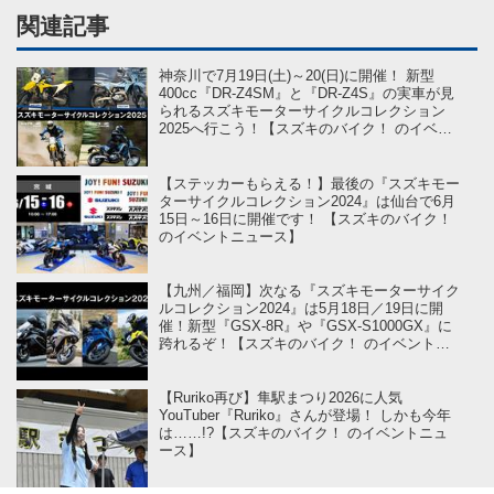
関連記事
神奈川で7月19日(土)～20(日)に開催！ 新型
400cc『DR-Z4SM』と『DR-Z4S』の実車が見
られるスズキモーターサイクルコレクション
2025へ行こう！【スズキのバイク！ のイベン
トニュース】
【ステッカーもらえる！】最後の『スズキモー
ターサイクルコレクション2024』は仙台で6月
15日～16日に開催です！ 【スズキのバイク！
のイベントニュース】
【九州／福岡】次なる『スズキモーターサイク
ルコレクション2024』は5月18日／19日に開
催！新型『GSX-8R』や『GSX-S1000GX』に
跨れるぞ！【スズキのバイク！ のイベントニ
ュース】
【Ruriko再び】隼駅まつり2026に人気
YouTuber『Ruriko』さんが登場！ しかも今年
は……!?【スズキのバイク！ のイベントニュ
ース】