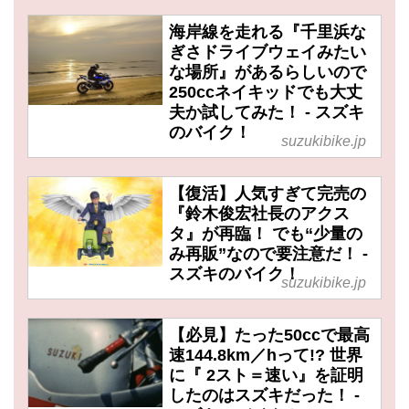
海岸線を走れる『千里浜な
ぎさドライブウェイみたい
な場所』があるらしいので
250ccネイキッドでも大丈
夫か試してみた！ - スズキ
のバイク！
suzukibike.jp
【復活】人気すぎて完売の
『鈴木俊宏社長のアクス
タ』が再臨！ でも“少量の
み再販”なので要注意だ！ -
スズキのバイク！
suzukibike.jp
【必見】たった50ccで最高
速144.8km／hって!? 世界
に『 2スト＝速い』を証明
したのはスズキだった！ -