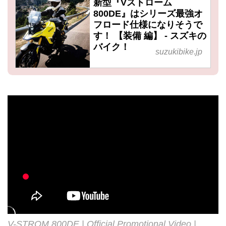
新型『Vストローム
800DE』はシリーズ最強オ
フロード仕様になりそうで
す！ 【装備 編】 - スズキの
バイク！
suzukibike.jp
V-STROM 800DE | Official Promotional Video |