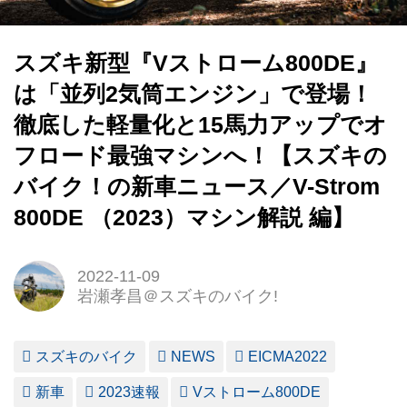
スズキ新型『Vストローム800DE』
は「並列2気筒エンジン」で登場！
徹底した軽量化と15馬力アップでオ
フロード最強マシンへ！【スズキの
バイク！の新車ニュース／V-Strom
800DE （2023）マシン解説 編】
2022-11-09
岩瀬孝昌＠スズキのバイク!
スズキのバイク
NEWS
EICMA2022
新車
2023速報
Vストローム800DE