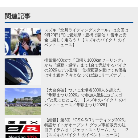
関連記事
スズキ『北川ライディングスクール』は次回は
9月20日(日)に愛知県・豊橋で開催！ 愛車と安
全に楽しく走ろう！【スズキのバイク！ のイ
ベントニュース】
排気量400ccで『日帰り1000kmツーリング』
から『通勤・通学』まで1台で完結するバイク
の2026モデル登場！ 仕様変更を受けても価格
はすえ置き!? 今となっては逆にリーズナブル
かも……【スズキのバイク！ の新車ニュー
ス】
【大台突破】ついに来場者3000人を超えた
『隼駅まつり2026』で参加人数以上に“スゴ
い”と思ったところ。【スズキのバイク！ のイ
ベントニュース／隼駅まつり2026】
【続報】第3回『GSX-S/Rミーティング2026』
特設サイトがオープン！ グッズ事前販売の注
目アイテムは「ジェットストリーム」な……!?
【スズキのバイク！ のイベントニュース】