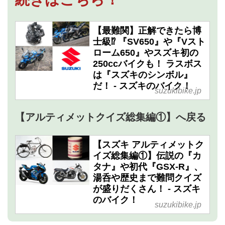
【最難関】正解できたら博
士級⁉ 『SV650』や『Vスト
ローム650』やスズキ初の
250ccバイクも！ ラスボス
は『スズキのシンボル』
だ！ - スズキのバイク！
suzukibike.jp
【アルティメットクイズ総集編①】へ戻る
【スズキ アルティメットク
イズ総集編①】伝説の『カ
タナ』や初代『GSX-R』、
湯呑や歴史まで難問クイズ
が盛りだくさん！ - スズキ
のバイク！
suzukibike.jp