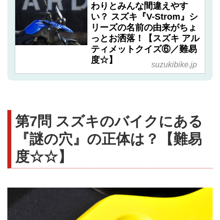
わりとみんな間違えやす
い？ スズキ『V-Strom』シ
リーズの名前の由来がちょ
っとお洒落！【スズキ アル
ティメットクイズ⑥／難易
度☆】
suzukibike.jp
第7問 スズキのバイクにある
『謎の穴』の正体は？【難易
度☆☆】