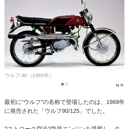
ウルフ 125（1969年）
ウルフ 90（1969年）
最初に“ウルフ”の名称で登場したのは、1969年
に発売された「ウルフ90/125」でした。
2ストローク空冷2気筒エンジンを搭載し、タ