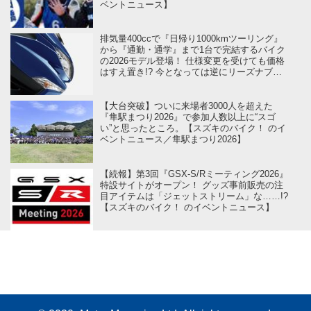
ベントニュース】
排気量400ccで『日帰り1000kmツーリング』
から『通勤・通学』まで1台で完結するバイク
の2026モデル登場！ 仕様変更を受けても価格
はすえ置き!? 今となっては逆にリーズナブル
かも……【スズキのバイク！ の新車ニュー
ス】
【大台突破】ついに来場者3000人を超えた
『隼駅まつり2026』で参加人数以上に“スゴ
い”と思ったところ。【スズキのバイク！ のイ
ベントニュース／隼駅まつり2026】
【続報】第3回『GSX-S/Rミーティング2026』
特設サイトがオープン！ グッズ事前販売の注
目アイテムは「ジェットストリーム」な……!?
【スズキのバイク！ のイベントニュース】