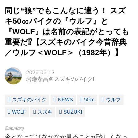
同じ“狼”でもこんなに違う！ スズ
キ50㏄バイクの『ウルフ』と
『WOLF』は名前の表記がとっても
重要だ⁉【スズキのバイク今昔辞典
／ウルフ＜WOLF＞（1982年）】
2026-06-13
岩瀬孝昌＠スズキのバイク!
スズキのバイク
NEWS
50cc
ウルフ
WOLF
スズキ
SUZUKI
今となってはなかなか見ることが珍しくなっ