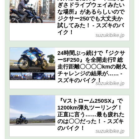
ぎさドライブウェイみたい
な場所』があるらしいので
ジクサー250でも大丈夫か
試してみた！ - スズキのバ
イク！
suzukibike.jp
24時間ぶっ続けで『ジクサ
ーSF250』を全開走行⁉︎ 総
走行距離〇〇〇〇kmの耐久
チャレンジの結果が…… -
スズキのバイク！
suzukibike.jp
『Vストローム250SX』で
1200km弾丸ツーリング！
正直に言う……最も疲れた
のは〇〇だった！ - スズキ
のバイク！
suzukibike.jp