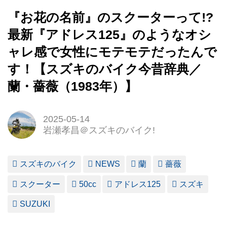
『お花の名前』のスクーターって!?
最新『アドレス125』のようなオシ
ャレ感で女性にモテモテだったんで
す！【スズキのバイク今昔辞典／
蘭・薔薇（1983年）】
2025-05-14
岩瀬孝昌＠スズキのバイク!
スズキのバイク
NEWS
蘭
薔薇
スクーター
50cc
アドレス125
スズキ
SUZUKI