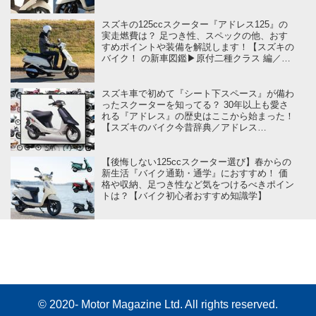
on スズキのバイク！】
スズキの125ccスクーター『アドレス125』の
実走燃費は？ 足つき性、スペックの他、おす
すめポイントや装備を解説します！【スズキの
バイク！ の新車図鑑▶原付二種クラス 編／
SUZUKI ADDRESS 125（2022）】
スズキ車で初めて『シート下スペース』が備わ
ったスクーターを知ってる？ 30年以上も愛さ
れる『アドレス』の歴史はここから始まった！
【スズキのバイク今昔辞典／アドレス
（1987）】
【後悔しない125ccスクーター選び】春からの
新生活『バイク通勤・通学』におすすめ！ 価
格や収納、足つき性など気をつけるべきポイン
トは？【バイク初心者おすすめ知識学】
© 2020- Motor Magazine Ltd. All rights reserved.