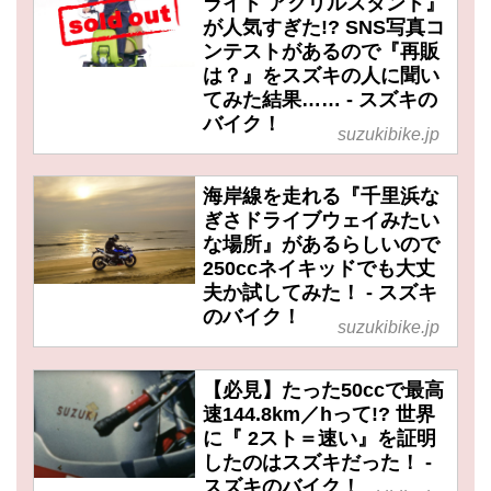
ライド アクリルスタンド』
が人気すぎた!? SNS写真コ
ンテストがあるので『再販
は？』をスズキの人に聞い
てみた結果…… - スズキの
バイク！
suzukibike.jp
海岸線を走れる『千里浜な
ぎさドライブウェイみたい
な場所』があるらしいので
250ccネイキッドでも大丈
夫か試してみた！ - スズキ
のバイク！
suzukibike.jp
【必見】たった50ccで最高
速144.8km／hって!? 世界
に『 2スト＝速い』を証明
したのはスズキだった！ -
スズキのバイク！