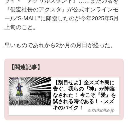
ライド アクリルスタンド』……またの名を
『俊宏社長のアクスタ』が公式オンラインモ
ール“S-MALL”に降臨したのが今年2025年5月
上旬のこと。
早いものであれから2か月の月日が経った。
【関連記事】
【刮目せよ】全スズキ民に
告ぐ。我らの『神』が降臨
なされた！ 今こそ『愛』を
試される時である！ - スズ
キのバイク！
suzukibike.jp