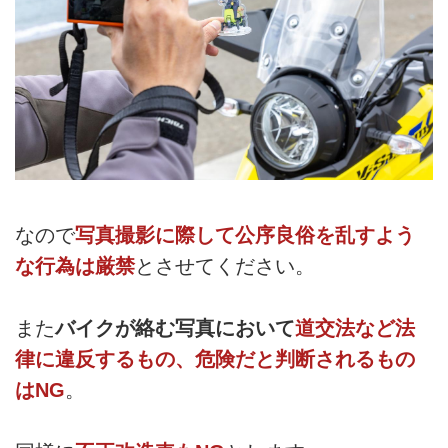
なので
写真撮影に際して公序良俗を乱すよう
な行為は厳禁
とさせてください。
また
バイクが絡む写真において
道交法など法
律に違反するもの、危険だと判断されるもの
はNG
。