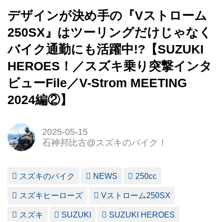
デザインが決め手の『Vストローム
250SX』はツーリングだけじゃなく
バイク通勤にも活躍中!?【SUZUKI
HEROES！／スズキ乗り突撃インタ
ビューFile／V-Strom MEETING
2024編②】
2025-05-15
石神邦比古@スズキのバイク！
スズキのバイク
NEWS
250cc
スズキヒーローズ
Vストローム250SX
スズキ
SUZUKI
SUZUKI HEROES