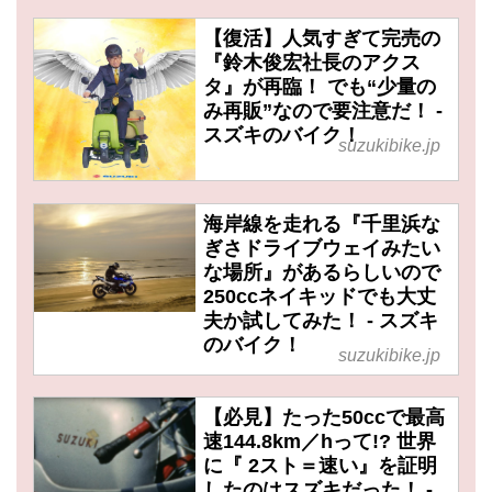
【復活】人気すぎて完売の
『鈴木俊宏社長のアクス
タ』が再臨！ でも“少量の
み再販”なので要注意だ！ -
スズキのバイク！
suzukibike.jp
海岸線を走れる『千里浜な
ぎさドライブウェイみたい
な場所』があるらしいので
250ccネイキッドでも大丈
夫か試してみた！ - スズキ
のバイク！
suzukibike.jp
【必見】たった50ccで最高
速144.8km／hって!? 世界
に『 2スト＝速い』を証明
したのはスズキだった！ -