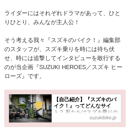
ライダーにはそれぞれドラマがあって、ひと
りひとり、みんなが主人公！
そう考える我々『スズキのバイク！』編集部
のスタッフが、スズキ乗りを時には待ち伏
せ、時には追撃してインタビューを敢行する
のが当企画『SUZUKI HEROES／スズキ ヒー
ローズ』です。
【自己紹介】『スズキのバ
イク！』ってどんなサイ
ト？ 私たちはスズキ乗りの
suzukibike.jp
『好き！』の気持ちを応援
します！