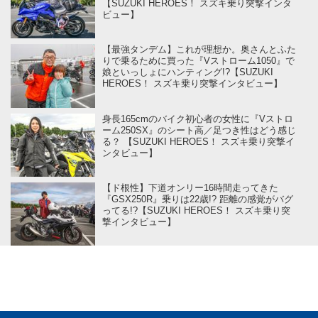
【SUZUKI HEROES！ スズキ乗り突撃インタ
ビュー】
【最強タンデム】これが理想か。奥さんとふた
りで乗るために買った『Vストローム1050』で
娘といっしょにハンティング!?【SUZUKI
HEROES！ スズキ乗り突撃インタビュー】
身長165cmのバイク初心者の女性に『Vストロ
ーム250SX』のシート高／足つき性はどう感じ
る？ 【SUZUKI HEROES！ スズキ乗り突撃イ
ンタビュー】
【ド根性】下道オンリー16時間走ってきた
『GSX250R』乗りは22歳!? 距離の感覚がバグ
ってる!?【SUZUKI HEROES！ スズキ乗り突
撃インタビュー】