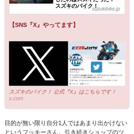
スズキのバイク！
suzukibike.jp
【SNS『X』やってます】
スズキのバイク！ 公式『X』はこちらです！
x.com
目的が無い限り自分1人ではあまり出かけない
というフッキーさん。引き続きショップのツ