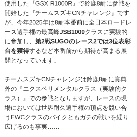
使用した『GSX-R1000R』で鈴鹿8耐に参戦を
開始した『チームスズキCNチャレンジ』です
が、今年2025年は8耐本番前に全日本ロードレ
ース選手権の最高峰
JSB1000
クラスに実験的
に参加し、
第2戦SUGOのレース2では3位表彰
台を獲得
するなど本番前から期待が高まる展
開となっています。
チームスズキCNチャレンジは鈴鹿8耐に賞典
外の『エクスペリメンタルクラス（実験的ク
ラス）』での参戦となりますが、レースの現
場においては世界耐久選手権の頂点を競い合
うEWCクラスのバイクともガチの戦いを繰り
広げるのも事実……