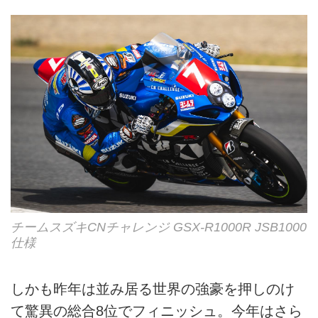
チームスズキCNチャレンジ GSX-R1000R JSB1000
仕様
しかも昨年は並み居る世界の強豪を押しのけ
て驚異の総合8位でフィニッシュ。今年はさら