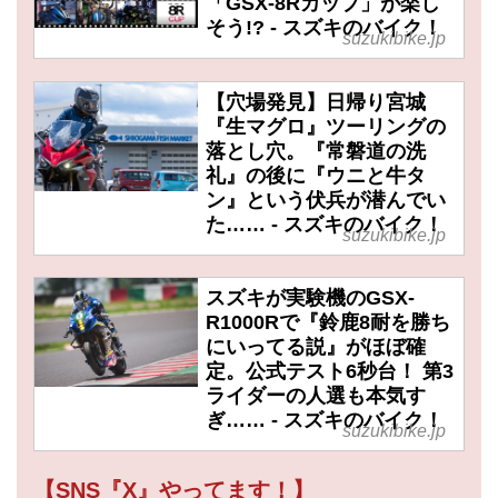
「GSX-8Rカップ」が楽し
そう!? - スズキのバイク！
suzukibike.jp
【穴場発見】日帰り宮城
『生マグロ』ツーリングの
落とし穴。『常磐道の洗
礼』の後に『ウニと牛タ
ン』という伏兵が潜んでい
た…… - スズキのバイク！
suzukibike.jp
スズキが実験機のGSX-
R1000Rで『鈴鹿8耐を勝ち
にいってる説』がほぼ確
定。公式テスト6秒台！ 第3
ライダーの人選も本気す
ぎ…… - スズキのバイク！
suzukibike.jp
【SNS『X』やってます！】