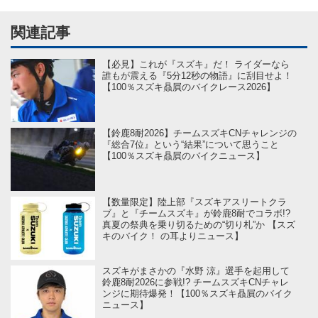
関連記事
【必見】これが『スズキ』だ！ ライダーなら
誰もが震える『5分12秒の物語』に刮目せよ！
【100％スズキ贔屓のバイクレース2026】
【鈴鹿8耐2026】チームスズキCNチャレンジの
『総合7位』という“結果”について思うこと
【100％スズキ贔屓のバイクニュース】
【数量限定】陸上部『スズキアスリートクラ
ブ』と『チームスズキ』が鈴鹿8耐でコラボ!?
真夏の祭典を乗り切るための“切り札”か 【スズ
キのバイク！ の耳よりニュース】
スズキがまさかの『水野 涼』選手を起用して
鈴鹿8耐2026に参戦!? チームスズキCNチャレ
ンジに期待爆発！【100％スズキ贔屓のバイク
ニュース】