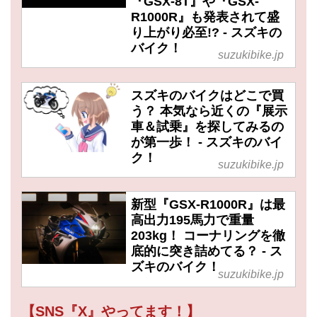
『GSX-8T』や『GSX-
R1000R』も発表されて盛
り上がり必至!? - スズキの
バイク！
suzukibike.jp
スズキのバイクはどこで買
う？ 本気なら近くの『展示
車＆試乗』を探してみるの
が第一歩！ - スズキのバイ
ク！
suzukibike.jp
新型『GSX-R1000R』は最
高出力195馬力で重量
203kg！ コーナリングを徹
底的に突き詰めてる？ - ス
ズキのバイク！
suzukibike.jp
【SNS『X』やってます！】