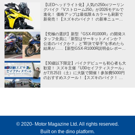
【LEDヘッドライト化】人気の250ccツーリン
グバイク『Vストローム250』が2026モデルで
進化！ 価格アップは最低限＆カラーも刷新で
新発売！【スズキのバイク！ の新車ニュース
／Vストローム250（2026）】
【究極の選択】新型『GSX-R1000R』の開発ス
タッフ全員に「新型はサーキットメインか？
公道のバイクか？」と“即決で挙手”を求めたら
結果が……【新型GSX-R1000R説明会レポート
／後編】
【30歳以下限定】バイクデビューも初心者も大
歓迎！ スズキ主催『U30セイフティスクール』
が7月25日（土）に大阪で開催！参加費5000円
のおすすめスクール！【スズキのバイク！ の
イベントニュース】
© 2020- Motor Magazine Ltd. All rights reserved.
Built on
the dino platform
.