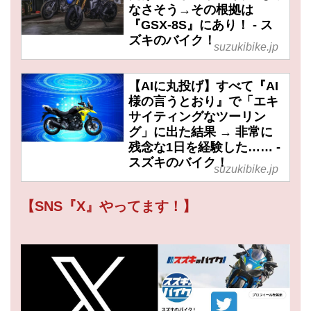
なさそう→その根拠は
『GSX-8S』にあり！ - ス
ズキのバイク！
suzukibike.jp
【AIに丸投げ】すべて『AI
様の言うとおり』で「エキ
サイティングなツーリン
グ」に出た結果 → 非常に
残念な1日を経験した…… -
スズキのバイク！
suzukibike.jp
【SNS『X』やってます！】