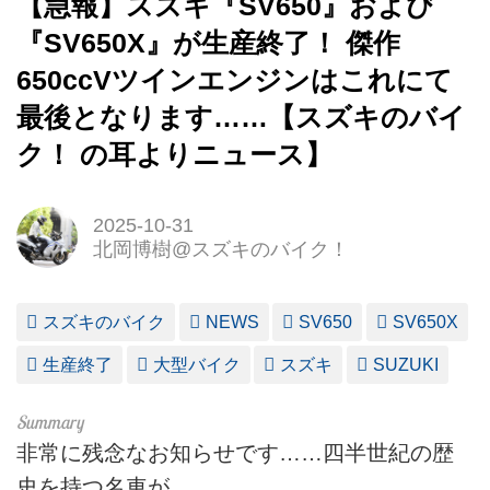
【急報】スズキ『SV650』および
『SV650X』が生産終了！ 傑作
650ccVツインエンジンはこれにて
最後となります……【スズキのバイ
ク！ の耳よりニュース】
2025-10-31
北岡博樹@スズキのバイク！
スズキのバイク
NEWS
SV650
SV650X
生産終了
大型バイク
スズキ
SUZUKI
非常に残念なお知らせです……四半世紀の歴
史を持つ名車が……