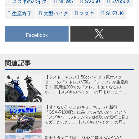
スズキのバイク
NEWS
SV650
SV650X
生産終了
大型バイク
スズキ
SUZUKI
Facebook
関連記事
【ラストチャンス】50ccバイク（原付スクー
ター）の『アドレスV50』『レッツ』が生産終
了！ 実用性200％の『アレ』も無くなるの
か……【スズキのバイク！ の耳よりニュー
ス】
【甘くない】そこのキミ、ちょっと新型
『GSX-R1000R』に乗ってみないか？ という
「スズキワールド」からのお誘いが気軽に見え
てガチだった……【スズキのバイク！ の耳よ
りニュース】
新旧カタナ二刀流！ GSX1100S KATANAと