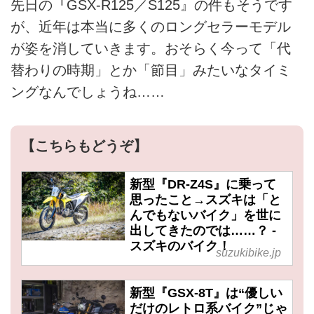
先日の『GSX-R125／S125』の件もそうです
が、近年は本当に多くのロングセラーモデル
が姿を消していきます。おそらく今って「代
替わりの時期」とか「節目」みたいなタイミ
ングなんでしょうね……
【こちらもどうぞ】
新型『DR-Z4S』に乗って
思ったこと→スズキは「と
んでもないバイク」を世に
出してきたのでは……？ -
スズキのバイク！
suzukibike.jp
新型『GSX-8T』は“優しい
だけのレトロ系バイク”じゃ