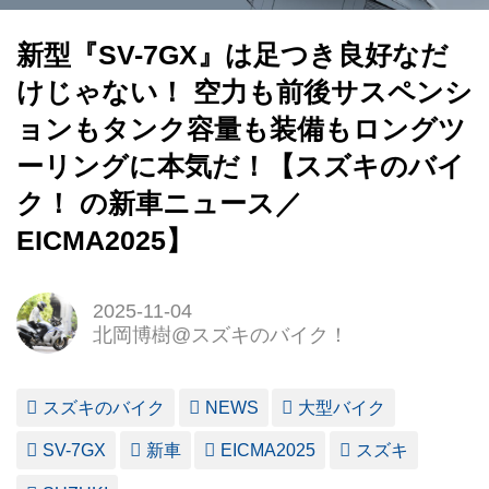
新型『SV-7GX』は足つき良好なだ
けじゃない！ 空力も前後サスペンシ
ョンもタンク容量も装備もロングツ
ーリングに本気だ！【スズキのバイ
ク！ の新車ニュース／
EICMA2025】
2025-11-04
北岡博樹@スズキのバイク！
スズキのバイク
NEWS
大型バイク
SV-7GX
新車
EICMA2025
スズキ