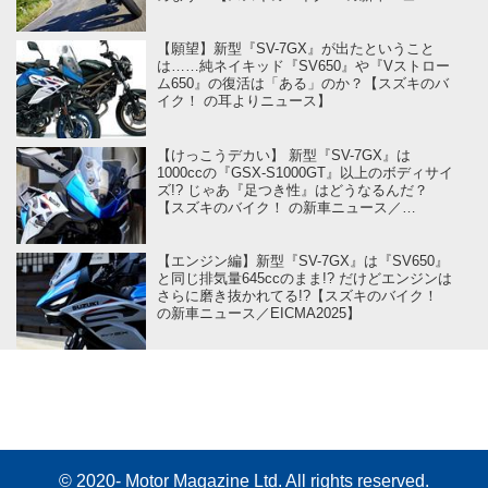
／EICMA2025】
【願望】新型『SV-7GX』が出たということ
は……純ネイキッド『SV650』や『Vストロー
ム650』の復活は「ある」のか？【スズキのバ
イク！ の耳よりニュース】
【けっこうデカい】 新型『SV-7GX』は
1000ccの『GSX-S1000GT』以上のボディサイ
ズ!? じゃあ『足つき性』はどうなるんだ？
【スズキのバイク！ の新車ニュース／
EICMA2025】
【エンジン編】新型『SV-7GX』は『SV650』
と同じ排気量645ccのまま!? だけどエンジンは
さらに磨き抜かれてる!?【スズキのバイク！
の新車ニュース／EICMA2025】
© 2020- Motor Magazine Ltd. All rights reserved.