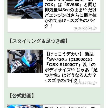
7GX』は『SV650』と同じ
排気量645ccのまま!? だけ
どエンジンはさらに磨き抜
かれてる!? - スズキのバイ
ク！
suzukibike.jp
【スタイリング＆足つき編】
【けっこうデカい】 新型
『SV-7GX』は1000ccの
『GSX-S1000GT』以上の
ボディサイズ!? じゃあ『足
つき性』はどうなるんだ？
- スズキのバイク！
suzukibike.jp
【公式動画】