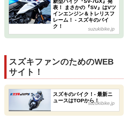
新型バイク『SV-7GX』発
表！ まさかの『SV』はVツ
インエンジン＆トレリスフ
レーム！ - スズキのバイ
ク！
suzukibike.jp
スズキファンのためのWEB
サイト！
スズキのバイク！- 最新ニ
ュースはTOPから！
suzukibike.jp