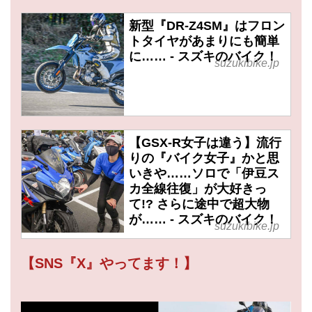
新型『DR-Z4SM』はフロン
トタイヤがあまりにも簡単
に…… - スズキのバイク！
suzukibike.jp
【GSX-R女子は違う】流行
りの『バイク女子』かと思
いきや……ソロで「伊豆ス
カ全線往復」が大好きっ
て!? さらに途中で超大物
が…… - スズキのバイク！
suzukibike.jp
【SNS『X』やってます！】