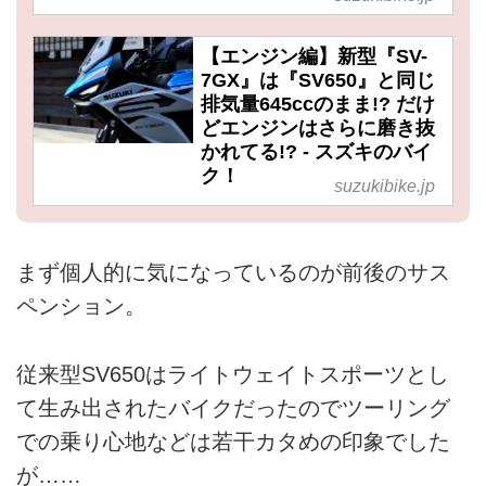
【エンジン編】新型『SV-
7GX』は『SV650』と同じ
排気量645ccのまま!? だけ
どエンジンはさらに磨き抜
かれてる!? - スズキのバイ
ク！
suzukibike.jp
まず個人的に気になっているのが前後のサス
ペンション。
従来型SV650はライトウェイトスポーツとし
て生み出されたバイクだったのでツーリング
での乗り心地などは若干カタめの印象でした
が……