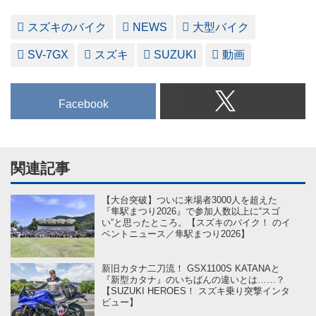
スズキのバイク
NEWS
大型バイク
SV-7GX
スズキ
SUZUKI
動画
Facebook
関連記事
【大台突破】ついに来場者3000人を超えた
『隼駅まつり2026』で参加人数以上に“スゴ
い”と思ったところ。【スズキのバイク！ のイ
ベントニュース／隼駅まつり2026】
新旧カタナ二刀流！ GSX1100S KATANAと
『新型カタナ』のいちばんの違いとは……？
【SUZUKI HEROES！ スズキ乗り突撃インタ
ビュー】