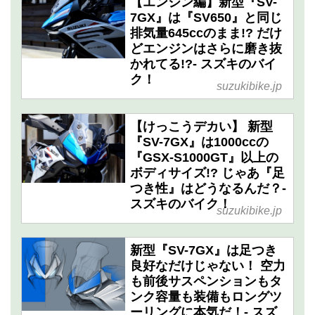
【エンジン編】新型『SV-
7GX』は『SV650』と同じ
排気量645ccのまま!? だけ
どエンジンはさらに磨き抜
かれてる!?- スズキのバイ
ク！
suzukibike.jp
【けっこうデカい】 新型
『SV-7GX』は1000ccの
『GSX-S1000GT』以上の
ボディサイズ!? じゃあ『足
つき性』はどうなるんだ？-
スズキのバイク！
suzukibike.jp
新型『SV-7GX』は足つき
良好なだけじゃない！ 空力
も前後サスペンションもタ
ンク容量も装備もロングツ
ーリングに本気だ！- スズ