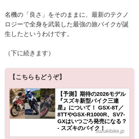
名機の「良さ」をそのままに、最新のテクノ
ロジーで全身を武装した最強の旅バイクが誕
生したというわけです。
（下に続きます）
【こちらもどうぞ】
【予測】期待の2026モデル
『スズキ新型バイク三連
星』について！ GSX-8T／
8TTやGSX-R1000R、SV7-
GXはいつごろ発売になる？
- スズキのバイク！
suzukibike.jp