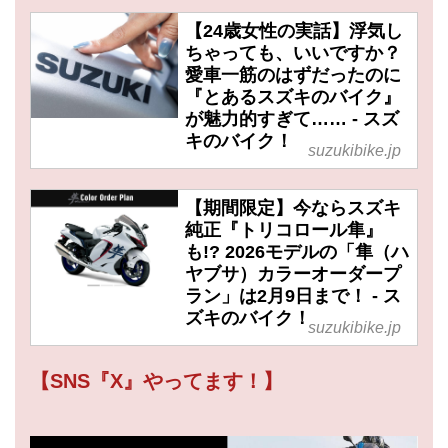
【24歳女性の実話】浮気し
ちゃっても、いいですか？
愛車一筋のはずだったのに
『とあるスズキのバイク』
が魅力的すぎて…… - スズ
キのバイク！
suzukibike.jp
【期間限定】今ならスズキ
純正『トリコロール隼』
も!? 2026モデルの「隼（ハ
ヤブサ）カラーオーダープ
ラン」は2月9日まで！ - ス
ズキのバイク！
suzukibike.jp
【SNS『X』やってます！】