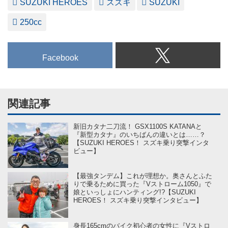
SUZUKI HEROES
スズキ
SUZUKI
250cc
Facebook
関連記事
新旧カタナ二刀流！ GSX1100S KATANAと
『新型カタナ』のいちばんの違いとは……？
【SUZUKI HEROES！ スズキ乗り突撃インタ
ビュー】
【最強タンデム】これが理想か。奥さんとふた
りで乗るために買った『Vストローム1050』で
娘といっしょにハンティング!?【SUZUKI
HEROES！ スズキ乗り突撃インタビュー】
身長165cmのバイク初心者の女性に『Vストロ