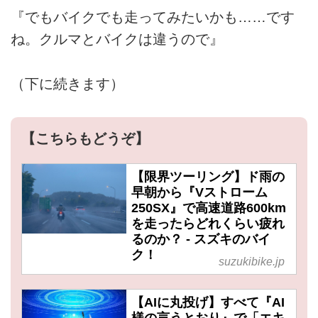
『でもバイクでも走ってみたいかも……です
ね。クルマとバイクは違うので』
（下に続きます）
【こちらもどうぞ】
【限界ツーリング】ド雨の
早朝から『Vストローム
250SX』で高速道路600km
を走ったらどれくらい疲れ
るのか？ - スズキのバイ
ク！
suzukibike.jp
【AIに丸投げ】すべて『AI
様の言うとおり』で「エキ