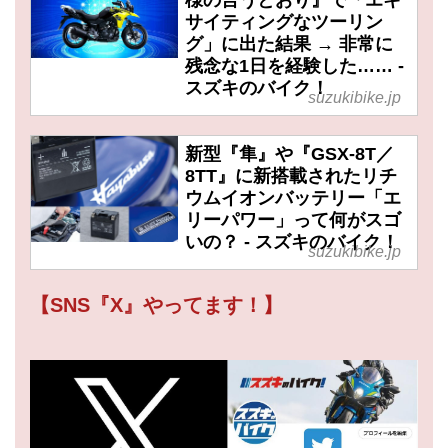
サイティングなツーリン
グ」に出た結果 → 非常に
残念な1日を経験した…… -
スズキのバイク！
suzukibike.jp
新型『隼』や『GSX-8T／
8TT』に新搭載されたリチ
ウムイオンバッテリー「エ
リーパワー」って何がスゴ
いの？ - スズキのバイク！
suzukibike.jp
【SNS『X』やってます！】