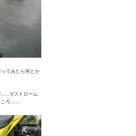
跨ってみたら何とか
が……Vストローム
ところ……