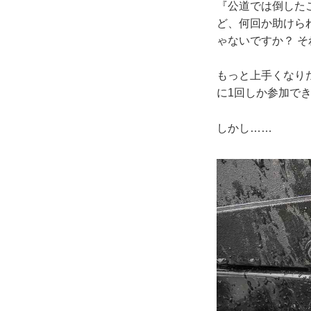
『公道では倒した
ど、何回か助けら
ゃないですか？ 
もっと上手くなり
に1回しか参加で
しかし……