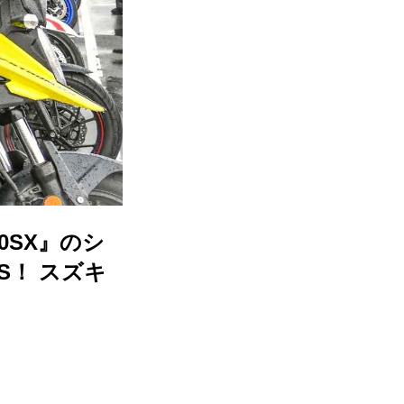
0SX』のシ
S！ スズキ