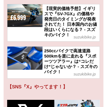
【現実的価格予想】イギリ
スで『SV-7GX』の価格や
発売日のタイミングが発表
されてた！ 日本国内のお値
段はいくらになる？ - スズ
キのバイク！
suzukibike.jp
250ccバイクで高速道路
500kmを楽に走れる『スポ
ーツツアラー』は“コレだ
け”じゃないか？ - スズキの
バイク！
suzukibike.jp
【SNS『X』やってます！】