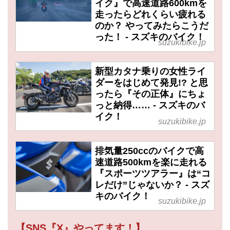
イク』で高速道路600kmを
走ったらどれくらい疲れる
のか？ やってみたらこうだ
った！ - スズキのバイク！
suzukibike.jp
新型カタナ乗りの女性ライ
ダーをはじめて発見!? と思
ったら『その正体』にちょ
っと納得…… - スズキのバ
イク！
suzukibike.jp
排気量250ccのバイクで高
速道路500kmを楽に走れる
『スポーツツアラー』は“コ
レだけ”じゃないか？ - スズ
キのバイク！
suzukibike.jp
【SNS『X』やってます！】