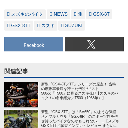
スズキのバイク
NEWS
隼
GSX-8T
GSX-8TT
スズキ
SUZUKI
Facebook
関連記事
新型『GSX-8T／TT』シリーズの原点！ 当時
の市販車最速を誇った伝説の2スト
500cc『T500』に見るスズキ魂!?【スズキのバ
イク！の名車紹介／T500（1968年）】
新型『GSX-8TT』は「SV650」のような気軽
さとフルカウル「GSX-8R」のスポーツ性を併
せ持ったバイクなのかもしれない……【スズキ
GSX-8TT／試乗インプレ・レビュー まとめ