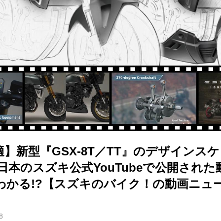
】新型『GSX-8T／TT』のデザインス
日本のスズキ公式YouTubeで公開された
わかる!?【スズキのバイク！の動画ニュ
8