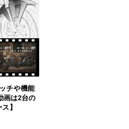
ケッチや機能
動画は2台の
ース】