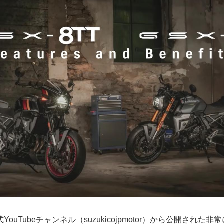
ouTubeチャンネル（suzukicojpmotor）から公開された