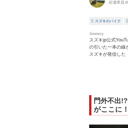
岩瀬孝昌＠
スズキのバイク
スズキjp公式You
の引いた一本の線
スズキが発信した
門外不出!
がここに