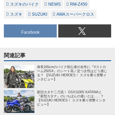
スズキのバイク
NEWS
RM-Z450
スズキ
SUZUKI
AMAスーパークロス
Facebook
関連記事
身長165cmのバイク初心者の女性に『Vストロ
ーム250SX』のシート高／足つき性はどう感じ
る？ 【SUZUKI HEROES！ スズキ乗り突撃イ
ンタビュー】
新旧カタナ二刀流！ GSX1100S KATANAと
『新型カタナ』のいちばんの違いとは……？
【SUZUKI HEROES！ スズキ乗り突撃インタ
ビュー】