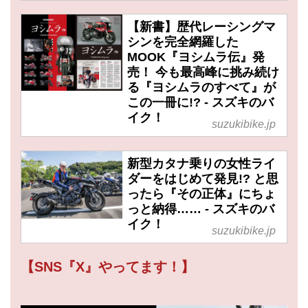
【新書】歴代レーシングマ
シンを完全網羅した
MOOK『ヨシムラ伝』発
売！ 今も最高峰に挑み続け
る『ヨシムラのすべて』が
この一冊に!? - スズキのバ
イク！
suzukibike.jp
新型カタナ乗りの女性ライ
ダーをはじめて発見!? と思
ったら『その正体』にちょ
っと納得…… - スズキのバ
イク！
suzukibike.jp
【SNS『X』やってます！】