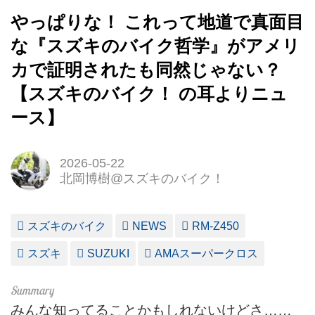
やっぱりな！ これって地道で真面目
な『スズキのバイク哲学』がアメリ
カで証明されたも同然じゃない？
【スズキのバイク！ の耳よりニュ
ース】
2026-05-22
北岡博樹@スズキのバイク！
スズキのバイク
NEWS
RM-Z450
スズキ
SUZUKI
AMAスーパークロス
みんな知ってることかもしれないけどさ……