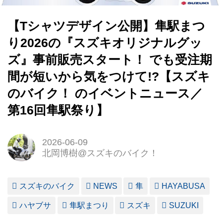
【Tシャツデザイン公開】隼駅まつ
り2026の『スズキオリジナルグッ
ズ』事前販売スタート！ でも受注期
間が短いから気をつけて!?【スズキ
のバイク！ のイベントニュース／
第16回隼駅祭り】
2026-06-09
北岡博樹@スズキのバイク！
スズキのバイク
NEWS
隼
HAYABUSA
ハヤブサ
隼駅まつり
スズキ
SUZUKI