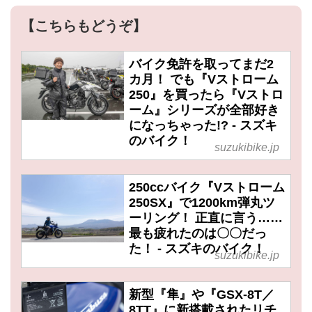
【こちらもどうぞ】
バイク免許を取ってまだ2
カ月！ でも『Vストローム
250』を買ったら『Vストロ
ーム』シリーズが全部好き
になっちゃった!? - スズキ
のバイク！
suzukibike.jp
250ccバイク『Vストローム
250SX』で1200km弾丸ツ
ーリング！ 正直に言う……
最も疲れたのは〇〇だっ
た！ - スズキのバイク！
suzukibike.jp
新型『隼』や『GSX-8T／
8TT』に新搭載されたリチ