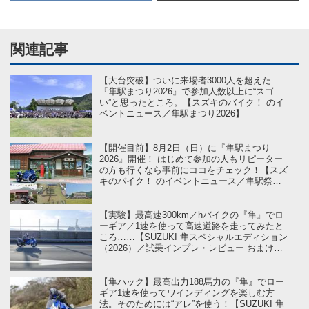
関連記事
【大台突破】ついに来場者3000人を超えた
『隼駅まつり2026』で参加人数以上に“スゴ
い”と思ったところ。【スズキのバイク！ のイ
ベントニュース／隼駅まつり2026】
【開催目前】8月2日（日）に『隼駅まつり
2026』開催！ はじめて参加の人もリピーター
の方も行くなら事前にココをチェック！【スズ
キのバイク！ のイベントニュース／隼駅祭り
2026 】
【実験】最高速300km／hバイクの『隼』でロ
ーギア／1速を使って高速道路を走ってみたと
ころ……【SUZUKI 隼スペシャルエディション
（2026）／試乗インプレ・レビュー おまけ
編】
【隼ハック】最高出力188馬力の『隼』でロー
ギア1速を使ってワインディングを楽しむ方
法。そのためには“アレ”を使う！【SUZUKI 隼