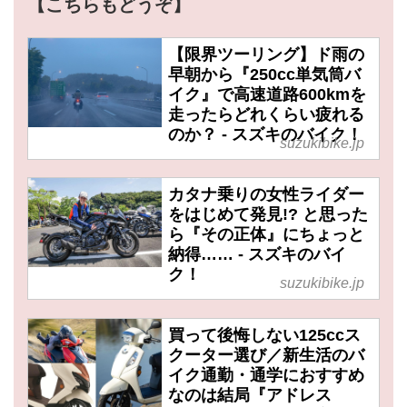
【こちらもどうぞ】
【限界ツーリング】ド雨の
早朝から『250cc単気筒バ
イク』で高速道路600kmを
走ったらどれくらい疲れる
のか？ - スズキのバイク！
suzukibike.jp
カタナ乗りの女性ライダー
をはじめて発見!? と思った
ら『その正体』にちょっと
納得…… - スズキのバイ
ク！
suzukibike.jp
買って後悔しない125ccス
クーター選び／新生活のバ
イク通勤・通学におすすめ
なのは結局『アドレス