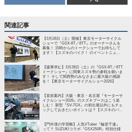
関連記事
【3月28日（土）開催】東京モーターサイクル
ショーで『GSX-8T／8TT』のオーナーさんを
募集！ 15時からのトークショーでお待ちして
ます！【スズキのバイク！ のイベントニュー
ス】
【援軍求む】3月28日（土）の『GSX-8T／8TT
トークショー』に関東スズキ勢の参戦を願いま
す！ そして関西勢のみなさまに最大級の感謝
を！【東京モーターサイクルショー2026】
【直前案内】大阪・東京・名古屋『モーターサ
イクルショー2026』のスズキブースはこう楽
しむ！ 新型『SV-7GX』の初出展以外にもチェ
ックしておきたいポイントは？【スズキのバイ
ク！ のイベントニュース】
【門外漢の学習帳】人気VTuber『輪堂千速』
って？ SUZUKIコラボ『GSX250R』特別仕様