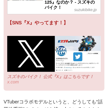
125』なのか？ - スズキの
バイク！
suzukibike.jp
【SNS『X』やってます！】
スズキのバイク！ 公式『X』はこちらです！
x.com
VTuberコラボモデルというと、どうしても“話