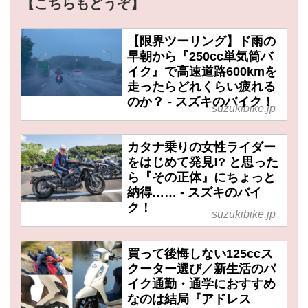
【こちらもどうぞ】
【限界ツーリング】ド雨の
早朝から『250cc単気筒バ
イク』で高速道路600kmを
走ったらどれくらい疲れる
のか？ - スズキのバイク！
suzukibike.jp
カタナ乗りの女性ライダー
をはじめて発見!? と思った
ら『その正体』にちょっと
納得…… - スズキのバイ
ク！
suzukibike.jp
買って後悔しない125ccス
クーター選び／新生活のバ
イク通勤・通学におすすめ
なのは結局『アドレス