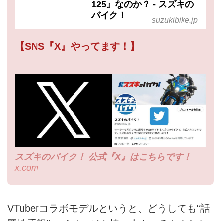
125』なのか？ - スズキの
バイク！
suzukibike.jp
【SNS『X』やってます！】
スズキのバイク！ 公式『X』はこちらです！
x.com
VTuberコラボモデルというと、どうしても“話