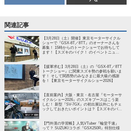
関連記事
【3月28日（土）開催】東京モーターサイクル
ショーで『GSX-8T／8TT』のオーナーさんを
募集！ 15時からのトークショーでお待ちして
ます！【スズキのバイク！ のイベントニュー
ス】
【援軍求む】3月28日（土）の『GSX-8T／8TT
トークショー』に関東スズキ勢の参戦を願いま
す！ そして関西勢のみなさまに最大級の感謝
を！【東京モーターサイクルショー2026】
【直前案内】大阪・東京・名古屋『モーターサ
イクルショー2026』のスズキブースはこう楽
しむ！ 新型『SV-7GX』の初出展以外にもチェ
ックしておきたいポイントは？【スズキのバイ
ク！ のイベントニュース】
【門外漢の学習帳】人気VTuber『輪堂千速』
って？ SUZUKIコラボ『GSX250R』特別仕様