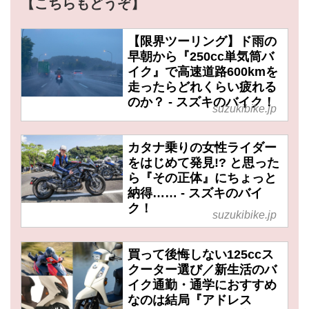
【こちらもどうぞ】
【限界ツーリング】ド雨の
早朝から『250cc単気筒バ
イク』で高速道路600kmを
走ったらどれくらい疲れる
のか？ - スズキのバイク！
suzukibike.jp
カタナ乗りの女性ライダー
をはじめて発見!? と思った
ら『その正体』にちょっと
納得…… - スズキのバイ
ク！
suzukibike.jp
買って後悔しない125ccス
クーター選び／新生活のバ
イク通勤・通学におすすめ
なのは結局『アドレス