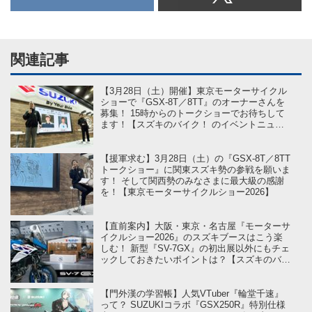
関連記事
【3月28日（土）開催】東京モーターサイクル
ショーで『GSX-8T／8TT』のオーナーさんを
募集！ 15時からのトークショーでお待ちして
ます！【スズキのバイク！ のイベントニュー
ス】
【援軍求む】3月28日（土）の『GSX-8T／8TT
トークショー』に関東スズキ勢の参戦を願いま
す！ そして関西勢のみなさまに最大級の感謝
を！【東京モーターサイクルショー2026】
【直前案内】大阪・東京・名古屋『モーターサ
イクルショー2026』のスズキブースはこう楽
しむ！ 新型『SV-7GX』の初出展以外にもチェ
ックしておきたいポイントは？【スズキのバイ
ク！ のイベントニュース】
【門外漢の学習帳】人気VTuber『輪堂千速』
って？ SUZUKIコラボ『GSX250R』特別仕様