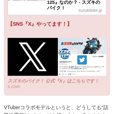
125』なのか？ - スズキの
バイク！
suzukibike.jp
【SNS『X』やってます！】
スズキのバイク！ 公式『X』はこちらです！
x.com
VTuberコラボモデルというと、どうしても“話