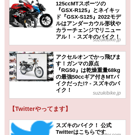
125ccMTスポーツの
『GSX-R125』とネイキッ
ド『GSX-S125』2022モデ
ルはアンダーカウル形状や
カラーチェンジでリニュー
アル！ - スズキのバイク！
suzukibike.jp
アクセルオンでかっ飛びま
す！ガンマの原点
『RG50』は乾燥重量68kg
の最強50ccギア付きMTバ
イクだった!? - スズキのバ
イク！
suzukibike.jp
【Twitterやってます】
スズキのバイク！ 公式
Twitterはこちらです
twitter.com