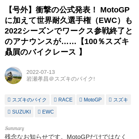
【号外】衝撃の公式発表！ MotoGP
に加えて世界耐久選手権（EWC）も
2022シーズンでワークス参戦終了と
のアナウンスが……【100％スズキ
贔屓のバイクレース 】
2022-07-13
岩瀬孝昌＠スズキのバイク!
スズキのバイク
RACE
MotoGP
スズキ
SUZUKI
EWC
残念なお知らせです。MotoGPだけではなく