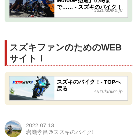
MotoGP撤退』の噂ま
で…… - スズキのバイク！
suzukibike.jp
スズキファンのためのWEB
サイト！
スズキのバイク！- TOPへ
戻る
suzukibike.jp
2022-07-13
岩瀬孝昌＠スズキのバイク!