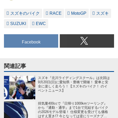
スズキのバイク
RACE
MotoGP
スズキ
SUZUKI
EWC
Facebook
関連記事
スズキ『北川ライディングスクール』は次回は
9月20日(日)に愛知県・豊橋で開催！ 愛車と安
全に楽しく走ろう！【スズキのバイク！ のイ
ベントニュース】
排気量400ccで『日帰り1000kmツーリング』
から『通勤・通学』まで1台で完結するバイク
の2026モデル登場！ 仕様変更を受けても価格
はすえ置き!? 今となっては逆にリーズナブル