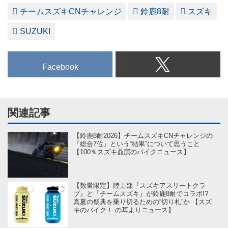
チームスズキCNチャレンジ
鈴鹿8耐
スズキ
SUZUKI
Facebook
関連記事
【鈴鹿8耐2026】チームスズキCNチャレンジの
『総合7位』という“結果”について思うこと
【100％スズキ贔屓のバイクニュース】
【数量限定】陸上部『スズキアスリートクラ
ブ』と『チームスズキ』が鈴鹿8耐でコラボ!?
真夏の祭典を乗り切るための“切り札”か 【スズ
キのバイク！ の耳よりニュース】