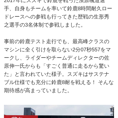
2017年にスズキで鈴鹿を戦った濱原颯道選
手、自身もチームを率いて鈴鹿8時間耐久ロー
ドレースへの参戦も行ってきた歴戦の生形秀
之選手の3名体制で参戦しました。
事前の鈴鹿テスト走行でも、最高峰クラスの
マシンに全く引けを取らない2分07秒557をマ
ークし、ライダーやチームディレクターの佐
原伸一氏からも「すごく普通に走るから驚い
た」と言われていた様子。スズキはサステナ
ブル仕様でも充分に鈴鹿8耐を戦える！ そんな
期待感が高まっていました。