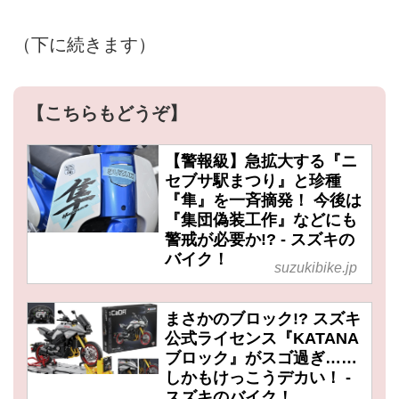
（下に続きます）
【こちらもどうぞ】
【警報級】急拡大する『ニ
セブサ駅まつり』と珍種
『隼』を一斉摘発！ 今後は
『集団偽装工作』などにも
警戒が必要か!? - スズキの
バイク！
suzukibike.jp
まさかのブロック!? スズキ
公式ライセンス『KATANA
ブロック』がスゴ過ぎ……
しかもけっこうデカい！ -
スズキのバイク！