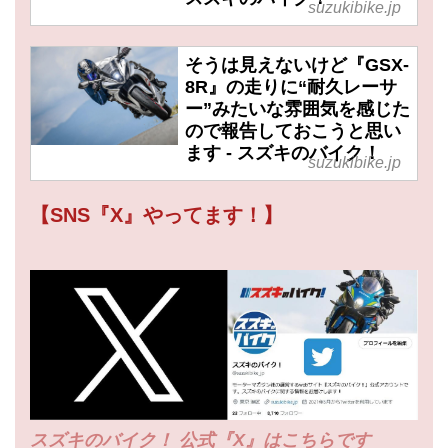
suzukibike.jp
そうは見えないけど『GSX-
8R』の走りに“耐久レーサ
ー”みたいな雰囲気を感じた
ので報告しておこうと思い
ます - スズキのバイク！
suzukibike.jp
【SNS『X』やってます！】
スズキのバイク！ 公式『X』はこちらです