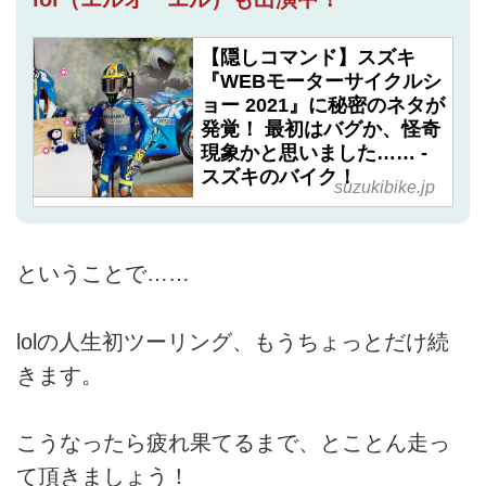
【隠しコマンド】スズキ
『WEBモーターサイクルシ
ョー 2021』に秘密のネタが
発覚！ 最初はバグか、怪奇
現象かと思いました…… -
スズキのバイク！
suzukibike.jp
ということで……
lolの人生初ツーリング、もうちょっとだけ続
きます。
こうなったら疲れ果てるまで、とことん走っ
て頂きましょう！