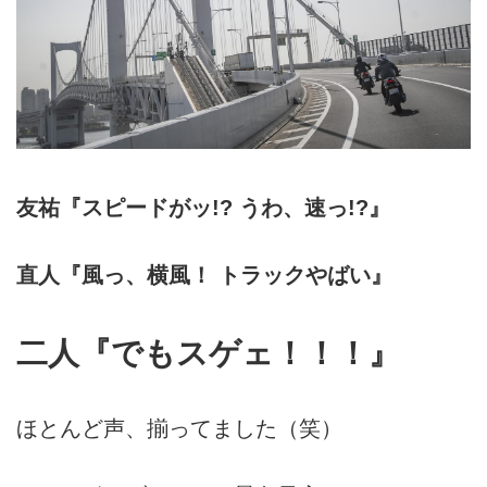
友祐『スピードがッ!? うわ、速っ!?』
直人『風っ、横風！ トラックやばい』
二人『でもスゲェ！！！』
ほとんど声、揃ってました（笑）