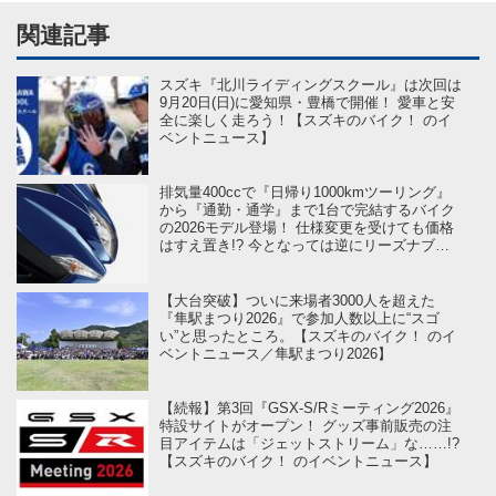
関連記事
スズキ『北川ライディングスクール』は次回は
9月20日(日)に愛知県・豊橋で開催！ 愛車と安
全に楽しく走ろう！【スズキのバイク！ のイ
ベントニュース】
排気量400ccで『日帰り1000kmツーリング』
から『通勤・通学』まで1台で完結するバイク
の2026モデル登場！ 仕様変更を受けても価格
はすえ置き!? 今となっては逆にリーズナブル
かも……【スズキのバイク！ の新車ニュー
ス】
【大台突破】ついに来場者3000人を超えた
『隼駅まつり2026』で参加人数以上に“スゴ
い”と思ったところ。【スズキのバイク！ のイ
ベントニュース／隼駅まつり2026】
【続報】第3回『GSX-S/Rミーティング2026』
特設サイトがオープン！ グッズ事前販売の注
目アイテムは「ジェットストリーム」な……!?
【スズキのバイク！ のイベントニュース】