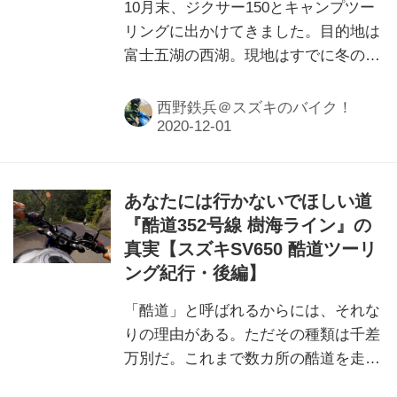
10月末、ジクサー150とキャンプツー
リングに出かけてきました。目的地は
富士五湖の西湖。現地はすでに冬の空
気感。だが、それがいい！
西野鉄兵＠スズキのバイク！
あなたには行かないでほしい道
『酷道352号線 樹海ライン』の
真実【スズキSV650 酷道ツーリ
ング紀行・後編】
「酷道」と呼ばれるからには、それな
りの理由がある。ただその種類は千差
万別だ。これまで数カ所の酷道を走っ
た経験を持つ編集部西野が完全に怖気