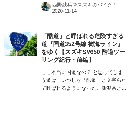
づいた国道352号線 樹海ラインは、異
西野鉄兵＠スズキのバイク！
質極まりなかった。
「酷道」と呼ばれる危険すぎる
道『国道352号線 樹海ライン』
をゆく【スズキSV650 酷道ツー
リング紀行・前編】
ここ本当に国道なの？ と思ってしま
う道は、いつしか「酷道」と文字られ
て呼ばれるようになった。新潟県と福
島県をつなぐ国道352号線も、その世
界では知られた道だ。果たして、どん
西野鉄兵＠スズキのバイク！
な道なのか。万全を期してスズキ
『SV650 ABS』で挑む。