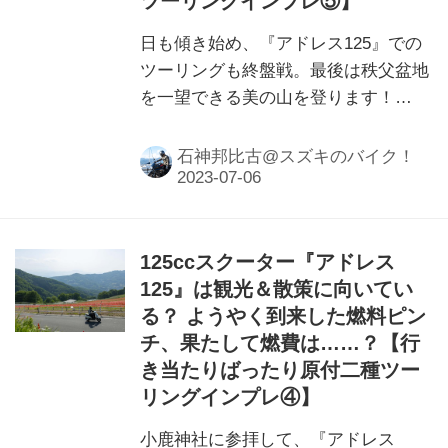
ツーリングインプレ⑤】
日も傾き始め、『アドレス125』での
ツーリングも終盤戦。最後は秩父盆地
を一望できる美の山を登ります！
125ccスクーターでのツーリングにお
けるメリットや楽しみ方とは……？
石神邦比古@スズキのバイク！
125ccスクーター『アドレス
125』は観光＆散策に向いてい
る？ ようやく到来した燃料ピン
チ、果たして燃費は……？【行
き当たりばったり原付二種ツー
リングインプレ④】
小鹿神社に参拝して、『アドレス