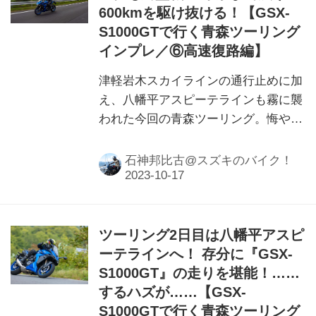
600kmを駆け抜ける！【GSX-
S1000GTで行く青森ツーリング
インプレ／⑥高速復路編】
津軽岩木スカイラインの通行止めに加
え、八幡平アスピーテラインも霧に襲
われた今回の青森ツーリング。悔やん
でも日付が変わる前に東京に帰還しな
ければなりません！ 残り600km強、
石神邦比古@スズキのバイク！
無事にたどり着けるのか……？
ツーリング2日目は八幡平アスピ
ーテラインへ！ 存分に『GSX-
S1000GT』の走りを堪能！……
するハズが……【GSX-
S1000GTで行く青森ツーリング