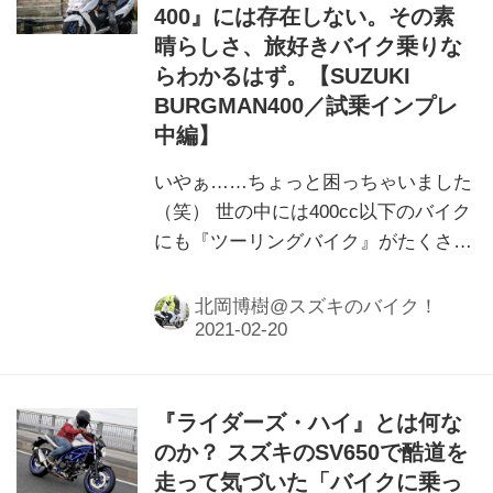
400』には存在しない。その素
晴らしさ、旅好きバイク乗りな
らわかるはず。【SUZUKI
BURGMAN400／試乗インプレ
中編】
いやぁ……ちょっと困っちゃいました
（笑） 世の中には400cc以下のバイク
にも『ツーリングバイク』がたくさん
あるけど……ぶっちゃけバーグマン
400が優れすぎていて、どうしようコ
北岡博樹@スズキのバイク！
レ（笑）
『ライダーズ・ハイ』とは何な
のか？ スズキのSV650で酷道を
走って気づいた「バイクに乗っ