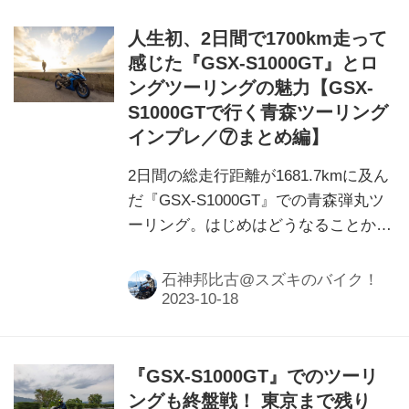
人生初、2日間で1700km走って
感じた『GSX-S1000GT』とロ
ングツーリングの魅力【GSX-
S1000GTで行く青森ツーリング
インプレ／⑦まとめ編】
2日間の総走行距離が1681.7kmに及ん
だ『GSX-S1000GT』での青森弾丸ツ
ーリング。はじめはどうなることかと
不安だったツーリングも終わってみれ
ば得るものが多くあったように感じま
石神邦比古@スズキのバイク！
した。『GSX-S1000GT』で長距離を
走って見つけたロングツーリングの魅
力って？
『GSX-S1000GT』でのツーリ
ングも終盤戦！ 東京まで残り