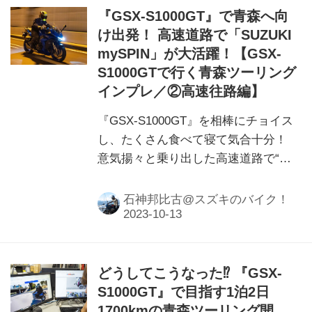
『GSX-S1000GT』で青森へ向
け出発！ 高速道路で「SUZUKI
mySPIN」が大活躍！【GSX-
S1000GTで行く青森ツーリング
インプレ／②高速往路編】
『GSX-S1000GT』を相棒にチョイス
し、たくさん食べて寝て気合十分！
意気揚々と乗り出した高速道路で“あ
の機能”が大活躍⁉
石神邦比古@スズキのバイク！
どうしてこうなった⁉ 『GSX-
S1000GT』で目指す1泊2日
1700kmの青森ツーリング開