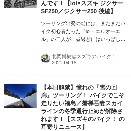
んです！【lol×スズキ ジクサー
SF250／ジクサー250 後編】
ツーリング出発の朝には、まだまだバ
イク初心者だった『lol - エルオーエ
ル』の二人が、昼過ぎにはいっぱしの
ライダー感を出してきて……バイクの
ツーリングって、こんなにも人を成長
北岡博樹@スズキのバイク！
させるんですね。
【本日解禁】憧れの『雪の回
廊』ツーリング！ バイクでこそ
走りたい福島／磐梯吾妻スカイ
ラインの冬季通行止めが解除さ
れます！【スズキのバイク！ の
耳寄りニュース】