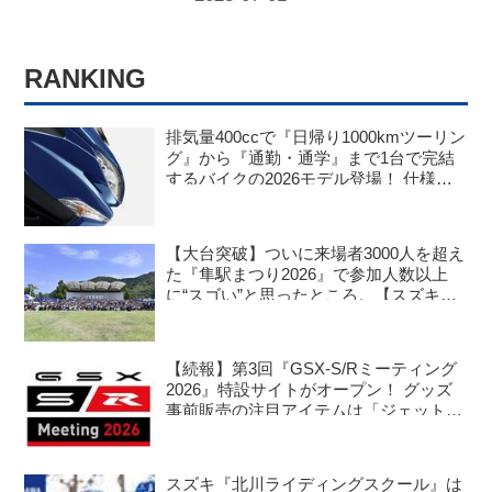
RANKING
排気量400ccで『日帰り1000kmツーリン
グ』から『通勤・通学』まで1台で完結
するバイクの2026モデル登場！ 仕様変
更を受けても価格はすえ置き!? 今となっ
ては逆にリーズナブルかも……【スズキ
のバイク！ の新車ニュース】
【大台突破】ついに来場者3000人を超え
た『隼駅まつり2026』で参加人数以上
に“スゴい”と思ったところ。【スズキの
バイク！ のイベントニュース／隼駅まつ
り2026】
【続報】第3回『GSX-S/Rミーティング
2026』特設サイトがオープン！ グッズ
事前販売の注目アイテムは「ジェットス
トリーム」な……!? 【スズキのバイク！
のイベントニュース】
スズキ『北川ライディングスクール』は