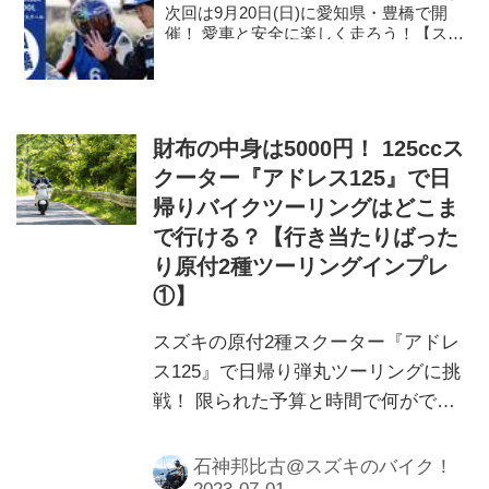
次回は9月20日(日)に愛知県・豊橋で開
催！ 愛車と安全に楽しく走ろう！【スズ
キのバイク！ のイベントニュース】
財布の中身は5000円！ 125ccス
クーター『アドレス125』で日
帰りバイクツーリングはどこま
で行ける？【行き当たりばった
り原付2種ツーリングインプレ
①】
スズキの原付2種スクーター『アドレ
ス125』で日帰り弾丸ツーリングに挑
戦！ 限られた予算と時間で何ができ
る？ というか、125ccスクーターでツ
ーリングはどこまで楽しめる⁉
石神邦比古@スズキのバイク！