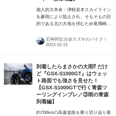
個人的大本命・津軽岩木スカイライン
を豪雨により阻止され、そもそもの目
的である北の大地を拝むため竜飛崎へ
と歩を進める津軽半島。せっかくなの
で道中寄り道していきます！
石神邦比古@スズキのバイク！
到着したらまさかの大雨⁉ だけ
ど『GSX-S1000GT』はウェッ
ト路面でも強さを見せた！
【GSX-S1000GTで行く青森ツ
ーリングインプレ／③雨の青森
到着編】
約700kmの高速道路を乗り切り辿り着