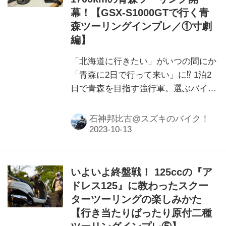
幕！【GSX-S1000GTで行く青
森ツーリングインプレ／①寸劇
編】
「北海道に行きたい」がいつの間にか
「青森に2日で行って来い」に⁉ 1泊2
日で青森を目指す強行軍。選ぶバイク
はアレしか無い！
石神邦比古@スズキのバイク！
いよいよ終盤戦！ 125ccの『ア
ドレス125』に教わったスクー
ターツーリングの楽しみかた
【行き当たりばったり原付二種