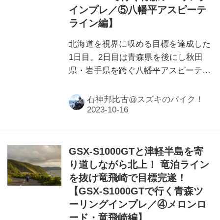
インプレ／⑤八幡平アスピーテ
ライン編】
北海道を視界に収める目標を達成した
1日目。2日目は青森県を後にし秋田
県・岩手県を跨ぐ八幡平アスピーテラ
インに向かいます。『GSX-
S1000GT』でのスポーツライディング
石神邦比古@スズキのバイク！
を楽しもうと思ったら今度は……？
GSX-S1000GTと津軽半島を寄
り道しながら北上！ 竜泊ライン
を抜け竜飛崎で目標完遂！
【GSX-S1000GTで行く青森ツ
ーリングインプレ／④メロンロ
ード・竜飛崎編】