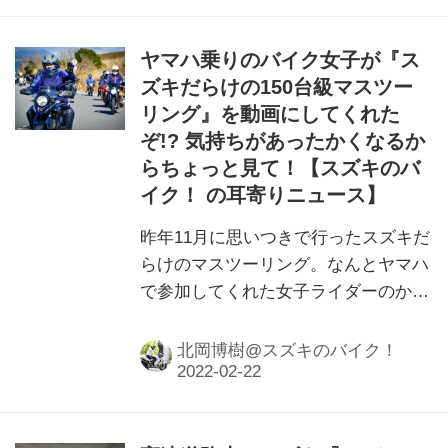
ヤマハ乗りのバイク女子が『ス
ズキだらけの150台級マスツー
リング』を動画にしてくれた
ぞ!? 気持ちがあったかくなるか
らちょっと見て！【スズキのバ
イク！ の耳寄りニュース】
昨年11月に思いつきで行ったスズキだ
らけのマスツーリング。なんとヤマハ
で参加してくれた女子ライダーのかた
が動画にしてくれました。参加してく
ださった人も、来たかったけど来れな
北岡博樹@スズキのバイク！
かった人も、ちょっとご覧くださいま
せ！