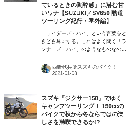
ているときの陶酔感」に潜む甘
いワナ【SUZUKI／SV650 酷道
ツーリング紀行・番外編】
「ライダーズ・ハイ」という言葉をと
きどき耳にする。これはよく聞く「ラ
ンナーズ・ハイ」のようなものなの
か、それとも「ゾーン」というやつな
のか？ ちょっぴりスピリチュアルで
西野鉄兵＠スズキのバイク！
オカルトチックな考察をしたい。
スズキ『ジクサー150』でゆく
キャンプツーリング！ 150ccの
バイクで秋から冬ならではの楽
しさを満喫できるか!?