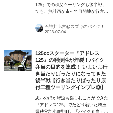
125』での秩父ツーリングも後半戦。
でも、無計画が祟って目的地が行方不
明……。これからどうする⁉
石神邦比古@スズキのバイク！
125ccスクーター『アドレス
125』の利便性が炸裂！バイク
弁当の目的を達成！ いよいよ行
き当たりばったりになってきた
後半戦【行き当たりばったり原
付二種ツーリングインプレ③】
思いのほか峠道も楽しむことができた
『アドレス125』でたどり着いた埼玉
県秩父郡小鹿野町。「バイク弁当」と