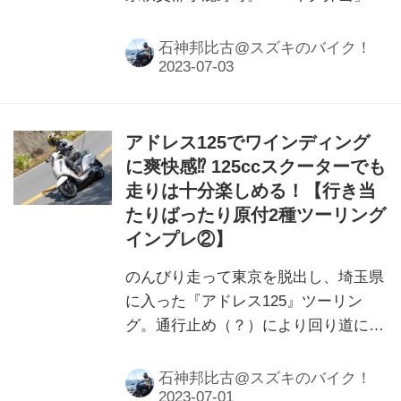
いう目的を達成して次はどうする？
いよいよ行き当たりばったりになって
石神邦比古@スズキのバイク！
きた原付二種ツーリング！
アドレス125でワインディング
に爽快感⁉ 125ccスクーターでも
走りは十分楽しめる！【行き当
たりばったり原付2種ツーリング
インプレ②】
のんびり走って東京を脱出し、埼玉県
に入った『アドレス125』ツーリン
グ。通行止め（？）により回り道にな
ったのですが、道中の峠道は意外に
も……？
石神邦比古@スズキのバイク！