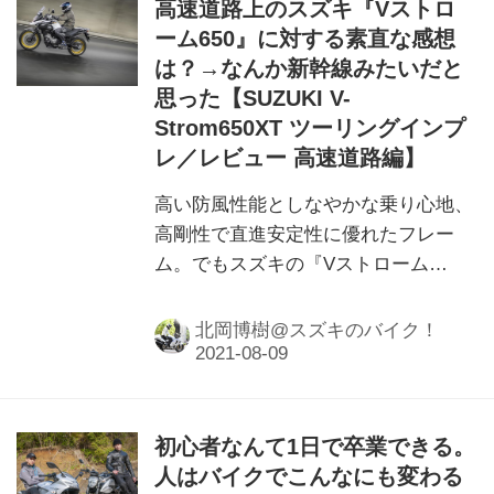
高速道路上のスズキ『Vストロ
ーム650』に対する素直な感想
は？→なんか新幹線みたいだと
思った【SUZUKI V-
Strom650XT ツーリングインプ
レ／レビュー 高速道路編】
高い防風性能としなやかな乗り心地、
高剛性で直進安定性に優れたフレー
ム。でもスズキの『Vストローム
650XT』がロングツーリングで異様に
疲れない理由は、それだけじゃないよ
北岡博樹@スズキのバイク！
うです。
初心者なんて1日で卒業できる。
人はバイクでこんなにも変わる