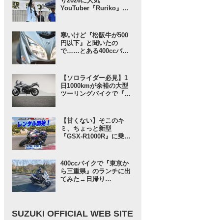
り2026に人気
YouTuber『Ruriko』さ
んが登場！ しかも今年
は……!?【スズキのバイ
ク！ のイベントニュー
寒いけど『松阪牛が500
ス】
円以下』と聞いたの
で……とある400ccバイ
クで行ってみることにし
たんだが……【SUZUKI
バーグマン400 ／ インプ
【ソロライダー必見】1
レ・レビュー① 出発編】
日1000kmが余裕の大型
ツーリングバイクで『ス
ズキさんに負けない旅』
に出てみたら“奇跡”が起
きた……【スズキ GSX-
【甘くない】そこのキ
S1000GT／ツーリングイ
ミ、ちょっと新型
ンプレ・レビュー 前編】
『GSX-R1000R』に乗っ
てみないか？ という「ス
ズキワールド」からのお
誘いが気軽に見えてガチ
400ccバイクで『東京か
だった……【スズキのバ
ら三重県』のランチに出
イク！ の耳よりニュー
てみた→日帰り
ス】
（1000km）で帰ってこ
れると思う？【SUZUKI
バーグマン400 ／ ツーリ
ングインプレ・レビュー
SUZUKI OFFICIAL WEB SITE
高速道路 編】