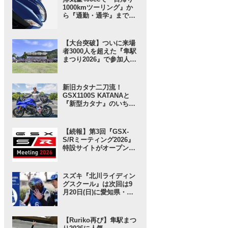
1000kmツーリング』か
ら『通勤・通学』まで1
台で完結するバイクの
2026モデル登場！ 仕様
変更を受けても価格はす
【大台突破】ついに来場
え置き!? 今となっては逆
者3000人を超えた『隼駅
にリーズナブルかも……
まつり2026』で参加人数
【スズキのバイク！ の新
以上に“スゴい”と思った
車ニュース】
ところ。【スズキのバイ
ク！ のイベントニュース
新旧カタナ二刀流！
／隼駅まつり2026】
GSX1100S KATANAと
『新型カタナ』のいちば
んの違いとは……？
【SUZUKI HEROES！
スズキ乗り突撃インタビ
【続報】第3回『GSX-
ュー】
S/Rミーティング2026』
特設サイトがオープン！
グッズ事前販売の注目ア
イテムは「ジェットスト
リーム」な……!? 【スズ
スズキ『北川ライディン
キのバイク！ のイベント
グスクール』は次回は9
ニュース】
月20日(日)に愛知県・豊
橋で開催！ 愛車と安全に
楽しく走ろう！【スズキ
のバイク！ のイベントニ
【Ruriko再び】隼駅まつ
ュース】