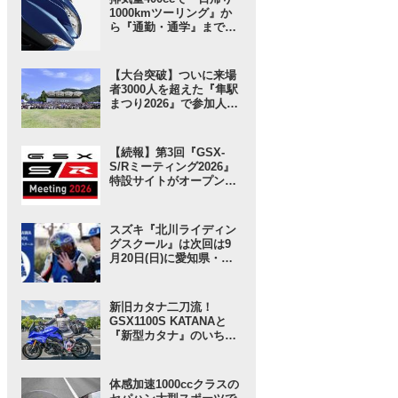
1000kmツーリング』か
ら『通勤・通学』まで1
台で完結するバイクの
2026モデル登場！ 仕様
変更を受けても価格はす
【大台突破】ついに来場
え置き!? 今となっては逆
者3000人を超えた『隼駅
にリーズナブルかも……
まつり2026』で参加人数
【スズキのバイク！ の新
以上に“スゴい”と思った
車ニュース】
ところ。【スズキのバイ
ク！ のイベントニュース
【続報】第3回『GSX-
／隼駅まつり2026】
S/Rミーティング2026』
特設サイトがオープン！
グッズ事前販売の注目ア
イテムは「ジェットスト
リーム」な……!? 【スズ
スズキ『北川ライディン
キのバイク！ のイベント
グスクール』は次回は9
ニュース】
月20日(日)に愛知県・豊
橋で開催！ 愛車と安全に
楽しく走ろう！【スズキ
のバイク！ のイベントニ
新旧カタナ二刀流！
ュース】
GSX1100S KATANAと
『新型カタナ』のいちば
んの違いとは……？
【SUZUKI HEROES！
スズキ乗り突撃インタビ
体感加速1000ccクラスの
ュー】