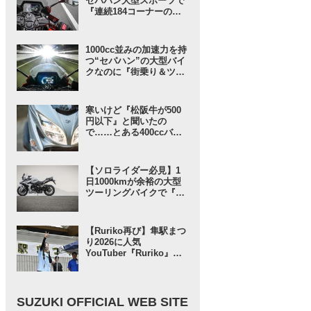
セパハン大型スポーツで
『連続184コーナーの
峠』を走ってみた結果→
楽勝すぎて〇〇したくな
った。【SUZUKI GSX-
1000cc並みの加速力を持
8R 試乗インプレ・レビ
つ“セパハン”の大型バイ
ュー 中編】
クなのに『街乗り＆ツー
リング』も超快適!? 新車
価格にも驚きな『万能す
ぎる1台』はコレじゃな
寒いけど『松阪牛が500
いか？【SUZUKI GSX-
円以下』と聞いたの
8R／インプレ・レビュー
で……とある400ccバイ
前編】
クで行ってみることにし
たんだが……【SUZUKI
バーグマン400 ／ インプ
【ソロライダー必見】1
レ・レビュー① 出発編】
日1000kmが余裕の大型
ツーリングバイクで『ス
ズキさんに負けない旅』
に出てみたら“奇跡”が起
きた……【スズキ GSX-
【Ruriko再び】隼駅まつ
S1000GT／ツーリングイ
り2026に人気
ンプレ・レビュー 前編】
YouTuber『Ruriko』さ
んが登場！ しかも今年
は……!?【スズキのバイ
ク！ のイベントニュー
ス】
SUZUKI OFFICIAL WEB SITE