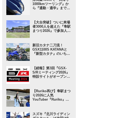
1000kmツーリング』か
ら『通勤・通学』まで1
台で完結するバイクの
2026モデル登場！ 仕様
変更を受けても価格はす
【大台突破】ついに来場
え置き!? 今となっては逆
者3000人を超えた『隼駅
にリーズナブルかも……
まつり2026』で参加人数
【スズキのバイク！ の新
以上に“スゴい”と思った
車ニュース】
ところ。【スズキのバイ
ク！ のイベントニュース
新旧カタナ二刀流！
／隼駅まつり2026】
GSX1100S KATANAと
『新型カタナ』のいちば
んの違いとは……？
【SUZUKI HEROES！
スズキ乗り突撃インタビ
【続報】第3回『GSX-
ュー】
S/Rミーティング2026』
特設サイトがオープン！
グッズ事前販売の注目ア
イテムは「ジェットスト
リーム」な……!? 【スズ
【Ruriko再び】隼駅まつ
キのバイク！ のイベント
り2026に人気
ニュース】
YouTuber『Ruriko』さ
んが登場！ しかも今年
は……!?【スズキのバイ
ク！ のイベントニュー
スズキ『北川ライディン
ス】