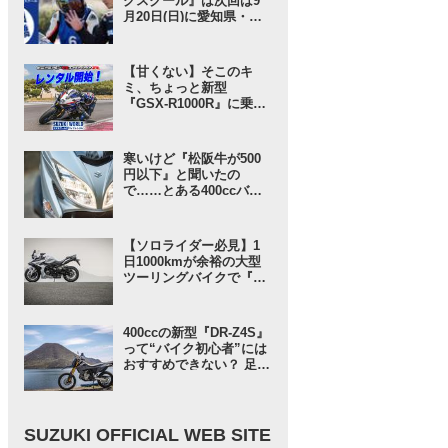
グスクール』は次回は9
月20日(日)に愛知県・豊
橋で開催！ 愛車と安全に
楽しく走ろう！【スズキ
のバイク！ のイベントニ
【甘くない】そこのキ
ュース】
ミ、ちょっと新型
『GSX-R1000R』に乗っ
てみないか？ という「ス
ズキワールド」からのお
誘いが気軽に見えてガチ
寒いけど『松阪牛が500
だった……【スズキのバ
円以下』と聞いたの
イク！ の耳よりニュー
で……とある400ccバイ
ス】
クで行ってみることにし
たんだが……【SUZUKI
バーグマン400 ／ インプ
【ソロライダー必見】1
レ・レビュー① 出発編】
日1000kmが余裕の大型
ツーリングバイクで『ス
ズキさんに負けない旅』
に出てみたら“奇跡”が起
きた……【スズキ GSX-
400ccの新型『DR-Z4S』
S1000GT／ツーリングイ
って“バイク初心者”には
ンプレ・レビュー 前編】
おすすめできない？ 足つ
きや車検がOKならむし
ろ250ccよりも……【ス
ズキ DR-Z4S／ツーリン
グインプレ・レビュー⑤
SUZUKI OFFICIAL WEB SITE
まとめ編】