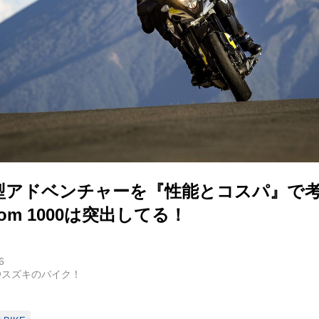
型アドベンチャーを『性能とコスパ』で
rom 1000は突出してる！
6
@スズキのバイク！