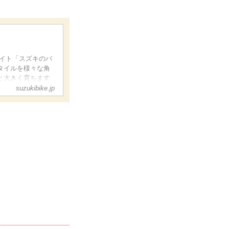
サイト「スズキのバ
タイルを様々な角
と大きく育ちます
suzukibike.jp