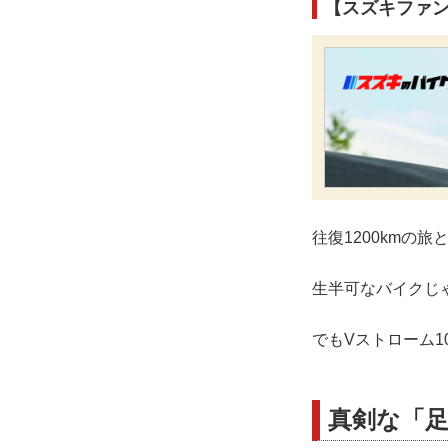
【スズキファン
往復1200kmの
生半可なバイクじ
でもVストローム1
真剣な「