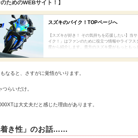
のためのWEBサイト！】
スズキのバイク！TOPページへ
【スズキが好き！ その気持ちを応援したい】当
イク！」はファンのために役立つ情報やライフス
度から紹介します。貴方のスズキ愛がもっともっ
ように。
旅ともなると、さすがに覚悟がいります。
ゃつらいだけ。
000XTは大丈夫だと感じた理由があります。
足着き性」のお話……