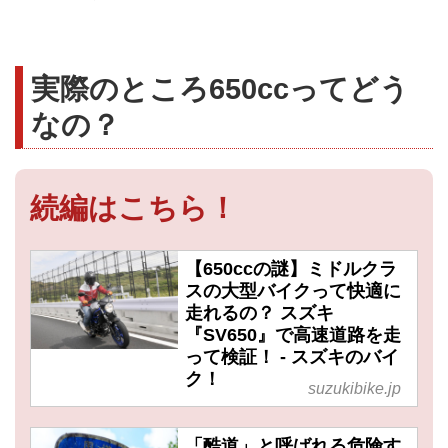
実際のところ650ccってどう
なの？
続編はこちら！
【650ccの謎】ミドルクラ
スの大型バイクって快適に
走れるの？ スズキ
『SV650』で高速道路を走
って検証！ - スズキのバイ
ク！
suzukibike.jp
「酷道」と呼ばれる危険す