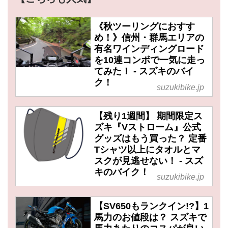
《秋ツーリングにおすす
め！》信州・群馬エリアの
有名ワインディングロード
を10連コンボで一気に走っ
てみた！ - スズキのバイ
ク！
suzukibike.jp
【残り1週間】 期間限定ス
ズキ『Vストローム』公式
グッズはもう買った？ 定番
Tシャツ以上にタオルとマ
スクが見逃せない！ - スズ
キのバイク！
suzukibike.jp
【SV650もランクイン!?】1
馬力のお値段は？ スズキで