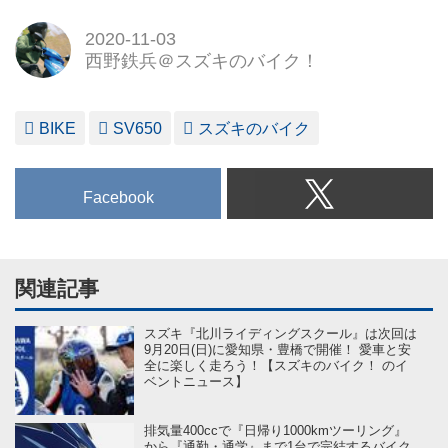
2020-11-03
西野鉄兵＠スズキのバイク！
BIKE
SV650
スズキのバイク
Facebook
関連記事
スズキ『北川ライディングスクール』は次回は
9月20日(日)に愛知県・豊橋で開催！ 愛車と安
全に楽しく走ろう！【スズキのバイク！ のイ
ベントニュース】
排気量400ccで『日帰り1000kmツーリング』
から『通勤・通学』まで1台で完結するバイク