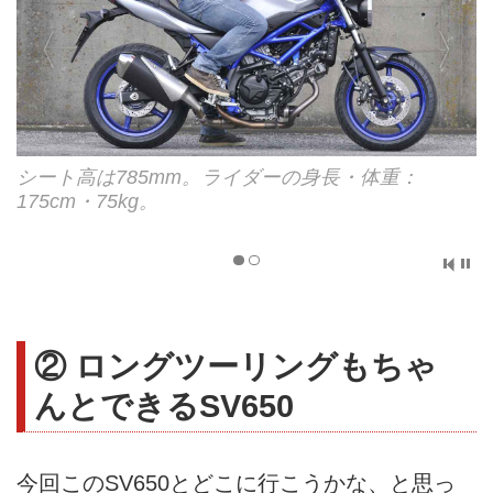
シート高は785mm。ライダーの身長・体重：
175cm・75kg。
② ロングツーリングもちゃ
んとできるSV650
今回このSV650とどこに行こうかな、と思っ