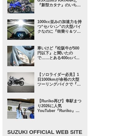
GSX1100S KATANAと
『新型カタナ』のいちば
んの違いとは……？
【SUZUKI HEROES！
スズキ乗り突撃インタビ
1000cc並みの加速力を持
ュー】
つ“セパハン”の大型バイ
クなのに『街乗り＆ツー
リング』も超快適!? 新車
価格にも驚きな『万能す
ぎる1台』はコレじゃな
寒いけど『松阪牛が500
いか？【SUZUKI GSX-
円以下』と聞いたの
8R／インプレ・レビュー
で……とある400ccバイ
前編】
クで行ってみることにし
たんだが……【SUZUKI
バーグマン400 ／ インプ
【ソロライダー必見】1
レ・レビュー① 出発編】
日1000kmが余裕の大型
ツーリングバイクで『ス
ズキさんに負けない旅』
に出てみたら“奇跡”が起
きた……【スズキ GSX-
【Ruriko再び】隼駅まつ
S1000GT／ツーリングイ
り2026に人気
ンプレ・レビュー 前編】
YouTuber『Ruriko』さ
んが登場！ しかも今年
は……!?【スズキのバイ
ク！ のイベントニュー
ス】
SUZUKI OFFICIAL WEB SITE