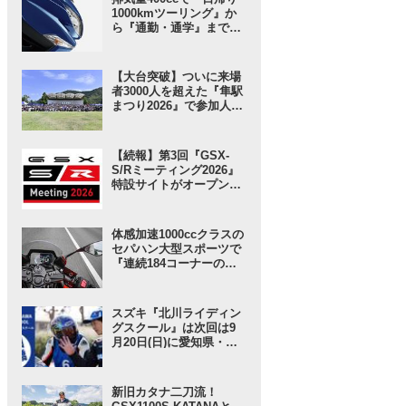
1000kmツーリング』か
ら『通勤・通学』まで1
台で完結するバイクの
2026モデル登場！ 仕様
変更を受けても価格はす
【大台突破】ついに来場
え置き!? 今となっては逆
者3000人を超えた『隼駅
にリーズナブルかも……
まつり2026』で参加人数
【スズキのバイク！ の新
以上に“スゴい”と思った
車ニュース】
ところ。【スズキのバイ
ク！ のイベントニュース
【続報】第3回『GSX-
／隼駅まつり2026】
S/Rミーティング2026』
特設サイトがオープン！
グッズ事前販売の注目ア
イテムは「ジェットスト
リーム」な……!? 【スズ
体感加速1000ccクラスの
キのバイク！ のイベント
セパハン大型スポーツで
ニュース】
『連続184コーナーの
峠』を走ってみた結果→
楽勝すぎて〇〇したくな
った。【SUZUKI GSX-
スズキ『北川ライディン
8R 試乗インプレ・レビ
グスクール』は次回は9
ュー 中編】
月20日(日)に愛知県・豊
橋で開催！ 愛車と安全に
楽しく走ろう！【スズキ
のバイク！ のイベントニ
新旧カタナ二刀流！
ュース】