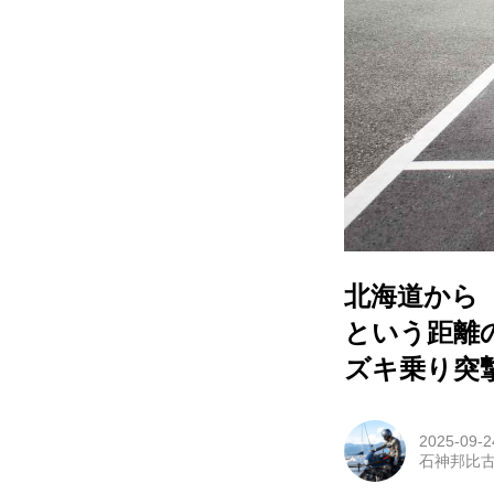
北海道から『
という距離の
ズキ乗り突撃イ
2025-09-2
石神邦比