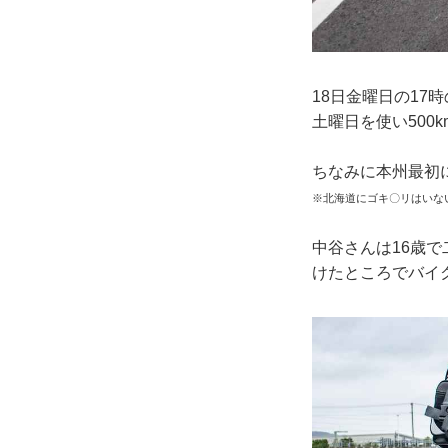
18日金曜日の17
土曜日を使い500
ちなみに本州最初
※北海道にゴキ〇リはいな
中谷さんは16歳
けたところでバイ