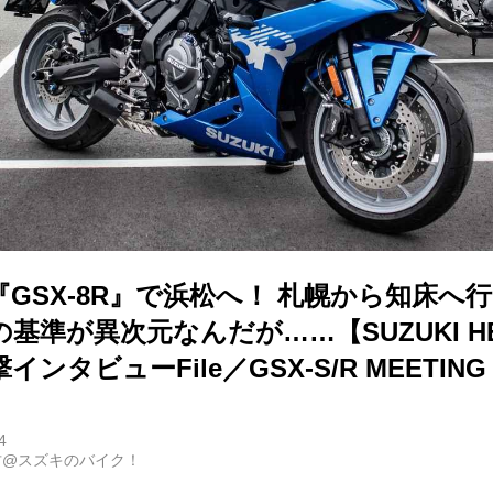
GSX-8R』で浜松へ！ 札幌から知床へ
基準が異次元なんだが……【SUZUKI H
ンタビューFile／GSX-S/R MEETING 
4
古@スズキのバイク！