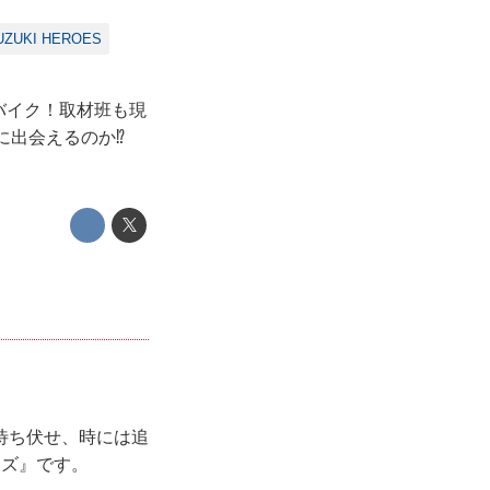
UZUKI HEROES
のバイク！取材班も現
に出会えるのか⁉
待ち伏せ、時には追
ーズ』です。