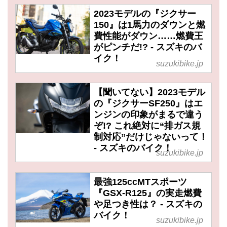
2023モデルの『ジクサー
150』は1馬力のダウンと燃
費性能がダウン……燃費王
がピンチだ!? - スズキのバ
イク！
suzukibike.jp
【聞いてない】2023モデル
の『ジクサーSF250』はエ
ンジンの印象がまるで違う
ぞ!? これ絶対に“排ガス規
制対応”だけじゃないって！
- スズキのバイク！
suzukibike.jp
最強125ccMTスポーツ
『GSX-R125』の実走燃費
や足つき性は？ - スズキの
バイク！
suzukibike.jp