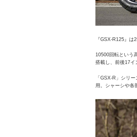
『GSX-R125』
10500回転とい
搭載し、前後17
「GSX-R」シリ
用。シャーシや各