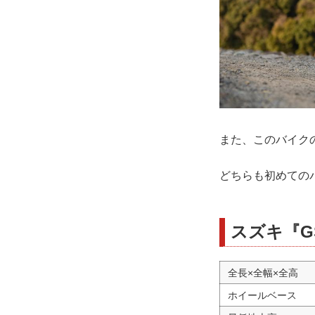
また、このバイクの
どちらも初めての
スズキ『G
全長×全幅×全高
ホイールベース