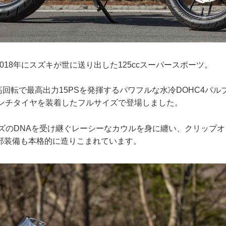
は2018年にスズキが世に送り出した125ccスーパースポーツ。
う高回転で最高出力15PSを発揮するパワフルな水冷DOHC4バ
インチタイヤを装着したフルサイズで登場しました。
ーズのDNAを受け継ぐレーシーなカウルを身に纏い、クリップ
部装備も本格的に造りこまれています。