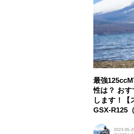
最強125c
性は？ お
します！【ス
GSX-R125
2023-05-2