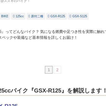
古@スズキのバイク！
BIKE
125cc
原付二種
GSX-R125
GSX-S125
125』ってどんなバイク？ 気になる燃費や足つき性を実際に触
スペックや装備など基本情報を詳しくお届け！
1
2
5ccバイク『GSX-R125』を解説します