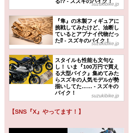
る!? - スズキのバイク！
suzukibike.jp
『隼』の木製フィギュアに
挑戦してみたけど、油断し
ているとアブナイ代物だっ
た⁉ - スズキのバイク！
suzukibike.jp
スタイルも性能も文句な
し！ いま『100万円で買え
る大型バイク』集めてみた
らスズキの人気モデルが勢
揃いしてた…… - スズキの
バイク！
suzukibike.jp
【SNS『X』やってます！】