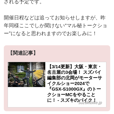
される予定です。
開催日程などは追ってお知らせしますが、昨
年同様ここでしか聞けない“マル秘トークショ
ー”になると思われますのでお楽しみに！
【関連記事】
【3/14更新】大阪・東京・
名古屋の3会場！ スズバイ
編集部の北岡がモーターサ
イクルショー2024で
『GSX-S1000GX』のトー
クショーMCをやること
に！ - スズキのバイク！
suzukibike.jp