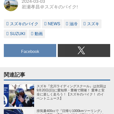
2024-03-03
岩瀬孝昌＠スズキのバイク!
スズキのバイク
NEWS
油冷
スズキ
SUZUKI
動画
Facebook
関連記事
スズキ『北川ライディングスクール』は次回は
9月20日(日)に愛知県・豊橋で開催！ 愛車と安
全に楽しく走ろう！【スズキのバイク！ のイ
ベントニュース】
排気量400ccで『日帰り1000kmツーリング』