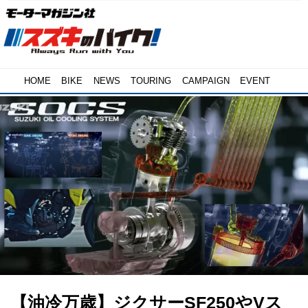
HOME
BIKE
NEWS
TOURING
CAMPAIGN
EVENT
【油冷万歳】ジクサーSF250やVス