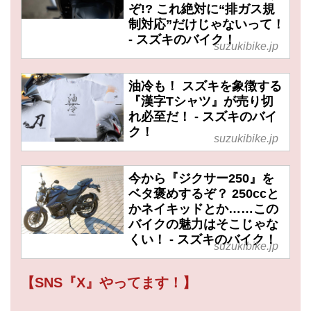
ぞ!? これ絶対に“排ガス規
制対応”だけじゃないって！
- スズキのバイク！
suzukibike.jp
油冷も！ スズキを象徴する
『漢字Tシャツ』が売り切
れ必至だ！ - スズキのバイ
ク！
suzukibike.jp
今から『ジクサー250』を
ベタ褒めするぞ？ 250ccと
かネイキッドとか……この
バイクの魅力はそこじゃな
くい！ - スズキのバイク！
suzukibike.jp
【SNS『X』やってます！】