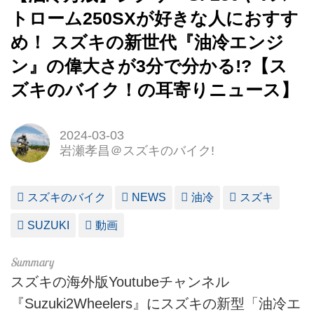
トローム250SXが好きな人におすす
め！ スズキの新世代『油冷エンジ
ン』の偉大さが3分で分かる!?【ス
ズキのバイク！の耳寄りニュース】
2024-03-03
岩瀬孝昌＠スズキのバイク!
スズキのバイク
NEWS
油冷
スズキ
SUZUKI
動画
スズキの海外版Youtubeチャンネル
『Suzuki2Wheelers』にスズキの新型「油冷エ